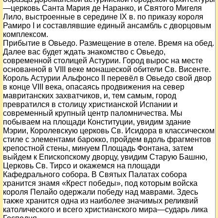
—церковь Санта Мария де Наранко, и Святого Мигеля
Лило, выстроенные в середине IX в. по приказу короля
Рамиро I и составлявшие единый ансамбль с дворцовым
комплексом.
Прибытие в Овьедо. Размещение в отеле. Время на обед.
Далее вас будет ждать знакомство с Овьедо,
современной столицей Астурии. Город вырос на месте
основанной в VIII веке монашеской обители Св. Висенте.
Король Астурии Альфонсо II перевёл в Овьедо свой двор
в конце VIII века, опасаясь продвижения на север
мавританских захватчиков, и, тем самым, город
превратился в столицу христианской Испании и
современный крупный центр паломничества. Мы
побываем на площади Конституции, увидим здание
Мэрии, Королевскую церковь Св. Исидора в классическом
стиле с элементами барокко, пройдем вдоль фрагментов
крепостной стены, минуем Площадь Фонтана, затем
выйдем к Епископскому дворцу, увидим Старую Башню,
Церковь Св. Тирсо и окажемся на площади
Кафедрального собора. В Святых Палатах собора
хранится знамя «Крест победы», под которым войска
короля Пелайо одержали победу над маврами. Здесь
также хранится одна из наиболее значимых реликвий
католического и всего христианского мира—сударь лика