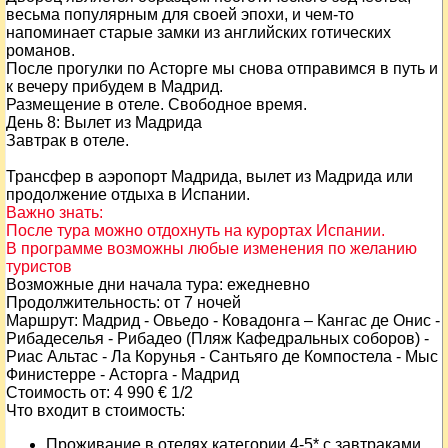
весьма популярным для своей эпохи, и чем-то
напоминает старые замки из английских готических
романов.
После прогулки по Асторге мы снова отправимся в путь и
к вечеру прибудем в Мадрид.
Размещение в отеле. Свободное время.
День
8
: Вылет из Мадрида
Завтрак в отеле.
Трансфер в аэропорт Мадрида, вылет из Мадрида или
продолжение отдыха в Испании.
Важно знать:
После тура можно отдохнуть на курортах Испании.
В программе возможны любые изменения по желанию
туристов
Возможные дни начала тура:
ежедневно
Продолжительность:
от 7 ночей
Маршрут:
Мадрид - Овьедо - Ковадонга – Кангас де Онис -
Рибадеселья - Рибадео (Пляж Кафедральных соборов) -
Риас Альтас - Ла Корунья - Сантьяго де Компостела - Мыс
Финистерре - Асторга - Мадрид
Стоимость от:
4 990
€ 1/2
Что входит в стоимость:
Проживание в отелях категории 4-5* с завтраками