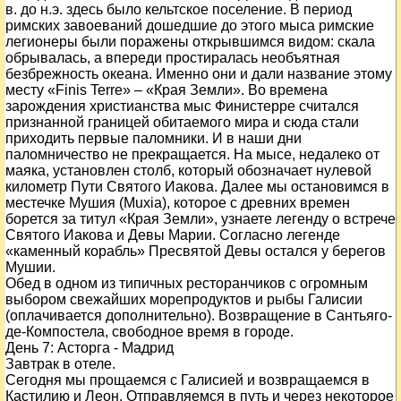
в. до н.э. здесь было кельтское поселение. В период
римских завоеваний дошедшие до этого мыса римские
легионеры были поражены открывшимся видом: скала
обрывалась, а впереди простиралась необъятная
безбрежность океана. Именно они и дали название этому
месту «Finis Terre» – «Края Земли». Во времена
зарождения христианства мыс Финистерре считался
признанной границей обитаемого мира и сюда стали
приходить первые паломники. И в наши дни
паломничество не прекращается. На мысе, недалеко от
маяка, установлен столб, который обозначает нулевой
километр Пути Святого Иакова. Далее мы остановимся в
местечке Мушия (Muxia), которое с древних времен
борется за титул «Края Земли», узнаете легенду о встрече
Святого Иакова и Девы Марии. Согласно легенде
«каменный корабль» Пресвятой Девы остался у берегов
Мушии.
Обед в одном из типичных ресторанчиков с огромным
выбором свежайших морепродуктов и рыбы Галисии
(оплачивается дополнительно). Возвращение в Сантьяго-
де-Компостела, свободное время в городе.
День
7
: Асторга - Мадрид
Завтрак в отеле.
Сегодня мы прощаемся с Галисией и возвращаемся в
Кастилию и Леон. Отправляемся в путь и через некоторое