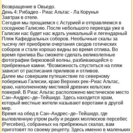
Возвращение в Овьедо.
День
4
: Рибадео - Риас Альтас - Ла Корунья
Завтрак в отеле.
Сегодня мы прощаемся с Астурией и отправляемся в
соседнюю Галисию. После небольшого переезда уже в
Галисии нас будет нас ждать уникальный и легендарный
Пляж Кафедральных соборов. Необычные скалы за
тысячу лет приобрели очертания сводов готических
соборов и стали хорошо видны во время отлива. Во
время прилива Вы сможете сделать великолепные
фотографии бирюзовой волны, разбивающейся о
прибрежные камни. *Возможность спуститься на пляж
зависит от расписания приливов и отливов.
Далее мы совершим путешествие по северному
побережью Галисии, краю Верхних рек–Риас Альтас,
краю, наполненному мистикой древних кельтских
поверий. В Риас Альтас расположено мистическое место
Сан–Андрес–де–Тейшидо. Здесь находится храм,
который местные жители называют воротами в другой
мир.
Время на обед в Сан–Андрес–де–Тейшидо, где
выловленную утром рыбу и редких моллюсков персебес
(Percebes), собранных на прибрежных скалах, вам
приготовят по своему рецепту. Здесь именно в маленьких