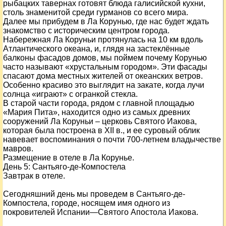
рыбацких тавернах готовят блюда галисийской кухни,
столь знаменитой среди гурманов со всего мира.
Далее мы прибудем в Ла Корунью, где нас будет ждать
знакомство с историческим центром города.
Набережная Ла Коруньи протянулась на 10 км вдоль
Атлантического океана, и, глядя на застеклённые
балконы фасадов домов, мы поймем почему Корунью
часто называют «хрустальным городом». Эти фасады
спасают дома местных жителей от океанских ветров.
Особенно красиво это выглядит на закате, когда лучи
солнца «играют» с огранкой стекла.
В старой части города, рядом с главной площадью
«Мария Пита», находится одно из самых древних
сооружений Ла Коруньи – церковь Святого Иакова,
которая была построена в XII в., и ее суровый облик
навевает воспоминания о почти 700-летнем владычестве
мавров.
Размещение в отеле в Ла Корунье.
День
5
: Сантьяго-де-Компостела
Завтрак в отеле.
Сегодняшний день мы проведем в Сантьяго-де-
Компостела, городе, носящем имя одного из
покровителей Испании—Святого Апостола Иакова.