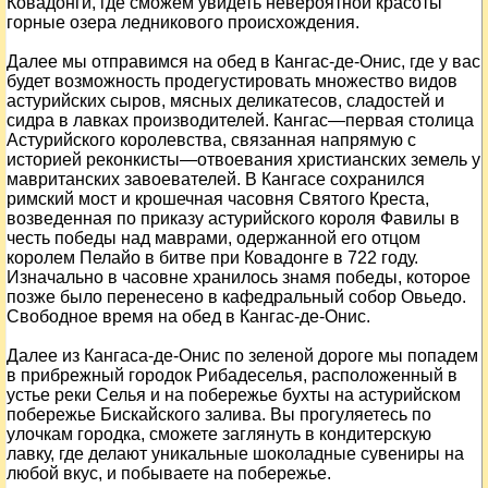
Ковадонги, где сможем увидеть невероятной красоты
горные озера ледникового происхождения.
Далее мы отправимся на обед в Кангас-де-Онис, где у вас
будет возможность продегустировать множество видов
астурийских сыров, мясных деликатесов, сладостей и
сидра в лавках производителей. Кангас—первая столица
Астурийского королевства, связанная напрямую с
историей реконкисты—отвоевания христианских земель у
мавританских завоевателей. В Кангасе сохранился
римский мост и крошечная часовня Святого Креста,
возведенная по приказу астурийского короля Фавилы в
честь победы над маврами, одержанной его отцом
королем Пелайо в битве при Ковадонге в 722 году.
Изначально в часовне хранилось знамя победы, которое
позже было перенесено в кафедральный собор Овьедо.
Свободное время на обед в Кангас-де-Онис.
Далее из Кангаса-де-Онис по зеленой дороге мы попадем
в прибрежный городок Рибадеселья, расположенный в
устье реки Селья и на побережье бухты на астурийском
побережье Бискайского залива. Вы прогуляетесь по
улочкам городка, сможете заглянуть в кондитерскую
лавку, где делают уникальные шоколадные сувениры на
любой вкус, и побываете на побережье.