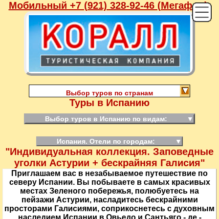
Мобильный +7 (921) 328-92-46 (Мегафон),
Выбор туров по странам
Туры в Испанию
Выбор туров в Испанию по видам:
▼
Испания. Отели по городам:
▼
"Индивидуальная коллекция. Заповедные
уголки Астурии + бескрайняя Галисия"
Приглашаем вас в незабываемое путешествие по
северу Испании. Вы побываете в самых красивых
местах Зеленого побережья, полюбуетесь на
пейзажи Астурии, насладитесь бескрайними
просторами Галисиями, соприкоснетесь с духовным
наследием Испании в Овьедо и Сантьяго - де -