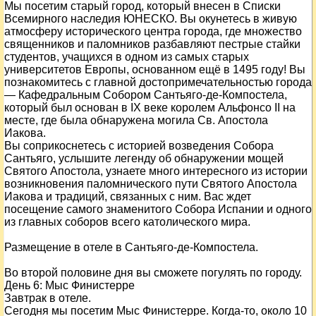
Мы посетим старый город, который внесен в Списки
Всемирного наследия ЮНЕСКО. Вы окунетесь в живую
атмосферу исторического центра города, где множество
священников и паломников разбавляют пестрые стайки
студентов, учащихся в одном из самых старых
университетов Европы, основанном ещё в 1495 году! Вы
познакомитесь с главной достопримечательностью города
— Кафедральным Собором Сантьяго-де-Компостела,
который был основан в IX веке королем Альфонсо II на
месте, где была обнаружена могила Св. Апостола
Иакова.
Вы соприкоснетесь с историей возведения Собора
Сантьяго, услышите легенду об обнаружении мощей
Святого Апостола, узнаете много интересного из истории
возникновения паломнического пути Святого Апостола
Иакова и традиций, связанных с ним. Вас ждет
посещение самого знаменитого Собора Испании и одного
из главных соборов всего католического мира.
Размещение в отеле в Сантьяго-де-Компостела.
Во второй половине дня вы сможете погулять по городу.
День
6
: Мыс Финистерре
Завтрак в отеле.
Сегодня мы посетим Мыс Финистерре. Когда-то, около 10