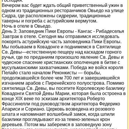
Господня.
Вечером вас будет ждать общий приветственный ужин в
одном из традиционных ресторанчиков Овьедо на улице
Сидра, где расположены сидрерии, традиционные
таверны и погреба с астурийским вермутом.
Ночь в отеле в Овьедо.
День
3
: Заповедник Пики Европы - Кангас - Рибадеселья
Завтрак в отеле. Сегодня мы отправимся исследовать
покорять астурийскую часть заповедника Пики Европы.
Мы побываем в Ковадонге и поднимемся в Святилище
Св. Девы—естественную пещеру над каскадом горного
ручья, где по преданиям произошло явление Св. Девы и
чудесное спасение христианских ополченцев в битве с
мусульманскими захватчиками. Победа же войск короля
Пелайо стало началом Реконкисты — борьбы,
продолжавшейся более чем 700 лет и завершившейся
изгнанием арабов с Пиренейского полуострова. Помимо
святилища Св. Девы, вы посетите Королевскую базилику
Ковадонги Святой Девы Марии, которая была остроена в
конце XIX веке по эскизам архитектора Роберто
Фрассинелли под руководством архитектора Федерико
Апариси и Сориано. Церковь возведена из розового
шпата и напоминает волшебный замок, когда шпили
базилики проглядывают из-за темно-зеленых крон
деревьев. Потом мы заберемся в заповедную зону