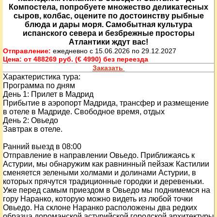
Компостела, попробуете множество деликатесных
сыров, колбас, оцените по достоинству рыбные
блюда и дары моря. Самобытная культура
испанского севера и безбрежные просторы
Атлантики ждут вас!
Отправление:
ежедневно с 15.06.2026 по 29.12.2027
Цена:
от 488269 руб. (€ 4990) без переезда
Заказать
Характеристика тура:
Программа по дням
День
1
: Прилет в Мадрид
Прибытие в аэропорт Мадрида, трансфер и размещение
в отеле в Мадриде. Свободное время, отдых
День
2
: Овьедо
Завтрак в отеле.
Ранний выезд в 08:00
Отправление в направлении Овьедо. Приближаясь к
Астурии, мы обнаружим как равнинный пейзаж Кастилии
сменяется зелеными холмами и долинами Астурии, в
которых прячутся традиционные городки и деревеньки.
Уже перед самым приездом в Овьедо мы поднимемся на
гору Наранко, которую можно видеть из любой точки
Овьедо. На склоне Наранко расположены два редких
образца дороманской астурийской городской архитектуры