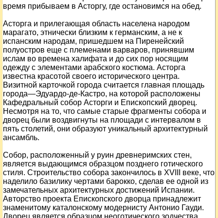
время прибываем в Асторгу, где остановимся на обед.
Асторга и прилегающая область населена народом
марагато, этнически близким к германским, а не к
испанским народам, пришедшем на Пиренейский
полуостров еще с племенами варваров, принявшим
ислам во времена халифата и до сих пор носящим
одежду с элементами арабского костюма. Асторга
известна красотой своего исторического центра.
Визитной карточкой города считается главная площадь
города—Эдуардо-де-Кастро, на которой расположены
Кафедральный собор Асторги и Епископский дворец.
Несмотря на то, что самые старые фрагменты собора и
дворец были воздвигнуты на площади с интервалом в
пять столетий, они образуют уникальный архитектурный
ансамбль.
Собор, расположенный у руин древнеримских стен,
является выдающимся образцом позднего готического
стиля. Строительство собора закончилось в XVIII веке, что
наделило базилику чертами барокко, сделав ее одной из
замечательных архитектурных достижений Испании.
Авторство проекта Епископского дворца принадлежит
знаменитому каталонскому модернисту Антонио Гауди.
Дворец является образцом неоготического зодчества,