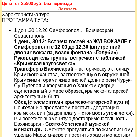
Цена:
от 25900руб. без переезда
Заказать
Характеристика тура:
ПРОГРАММА ТУРА:
1 день30.12.26 Симферополь - Бахчисарай -
Севастополь
1 день, 30.12: Встреча гостей на Ж/Д ВОКЗАЛЕ г.
Симферополя с 12:00 до 12:30 (внутренний
дворик вокзала, возле фонтана «Голуби»).
Руководитель группы встречает с табличкой
«Крымская кругосветка».
Трансфер в Бахчисарай
– историческую столицу
Крымского ханства, расположенную в окруженной
Крымскими горами живописной долине реки Чурук-
Су. Путевая информация о Ханском дворце -
единственный в мире образец крымско-татарской
архитектуры и быта.
Обед (с элементами крымско-татарской кухни)
.
По желанию предлагаем посетить дегустацию
крымских вин (за доп.плату – стоимость уточняется).
Вы посетите знаменитую достопримечательность
Бахчисарая -
Свято-Успенский мужской
монастырь
. Сможете прогуляться по живописному
ущелью Марьям-дере и посетить храмы монастыря.