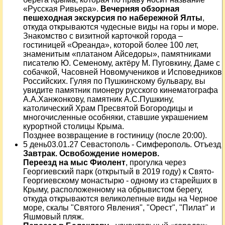
«Русская Ривьера».
Вечерняя обзорная
пешеходная экскурсия по набережной Ялты
,
откуда открываются чудесные виды на горы и море.
Знакомство с визитной карточкой города –
гостиницей «Ореанда», которой более 100 лет,
знаменитым «платаном Айседоры», памятниками
писателю Ю. Семеному, актёру М. Пуговкину, Даме с
собачкой, Часовней Новомучеников и Исповедников
Российских. Гуляя по Пушкинскому бульвару, вы
увидите памятник пионеру русского кинематографа
А.А.Ханжонкову, памятник А.С.Пушкину,
католический Храм Пресвятой Богородицы и
многочисленные особняки, ставшие украшением
курортной столицы Крыма.
Позднее возвращение в гостиницу (после 20:00).
5 день03.01.27 Севастополь - Симферополь. Отъезд
Завтрак. Освобождение номеров.
Переезд на мыс Фиолент
, прогулка через
Георгиевский парк (открытый в 2019 году) к Свято-
Георгиевскому монастырю - одному из старейших в
Крыму, расположенному на обрывистом берегу,
откуда открываются великолепные виды на Черное
море, скалы "Святого Явления", "Орест", "Пилат" и
Яшмовый пляж.