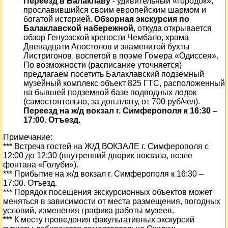
Переезд в Балаклаву
- удивительный «городок»,
прославившийся своим европейским шармом и
богатой историей.
Обзорная экскурсия по
Балаклавской набережной
, откуда открывается
обзор Генуэзской крепости Чембало, храма
Двенадцати Апостолов и знаменитой бухты
Листригонов, воспетой в поэме Гомера «Одиссея».
По возможности (расписание уточняется)
предлагаем посетить Балаклавский подземный
музейный комплекс объект 825 ГТС, расположенный
на бывшей подземной базе подводных лодок
(самостоятельно, за доп.плату, от 700 руб/чел).
Переезд на ж/д вокзал г. Симферополя к 16:30 –
17:00. Отъезд.
Примечание:
*** Встреча гостей на Ж/Д ВОКЗАЛЕ г. Симферополя с
12:00 до 12:30 (внутренний дворик вокзала, возле
фонтана «Голуби»).
*** Прибытие на ж/д вокзал г. Симферополя к 16:30 –
17:00. Отъезд.
*** Порядок посещения экскурсионных объектов может
меняться в зависимости от места размещения, погодных
условий, изменения графика работы музеев.
*** К месту проведения факультативных экскурсий