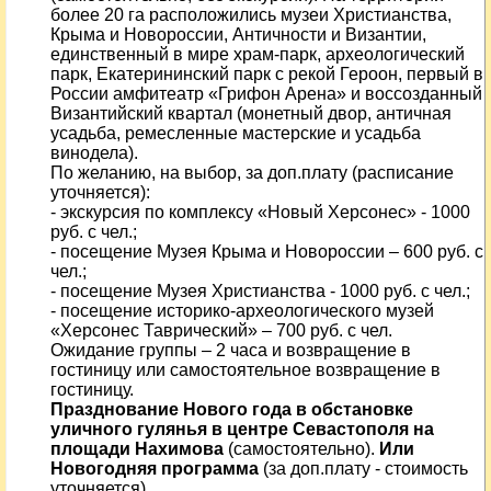
более 20 га расположились музеи Христианства,
Крыма и Новороссии, Античности и Византии,
единственный в мире храм-парк, археологический
парк, Екатерининский парк с рекой Героон, первый в
России амфитеатр «Грифон Арена» и воссозданный
Византийский квартал (монетный двор, античная
усадьба, ремесленные мастерские и усадьба
винодела).
По желанию, на выбор, за доп.плату (расписание
уточняется):
- экскурсия по комплексу «Новый Херсонес» - 1000
руб. с чел.;
- посещение Музея Крыма и Новороссии – 600 руб. с
чел.;
- посещение Музея Христианства - 1000 руб. с чел.;
- посещение историко-археологического музей
«Херсонес Таврический» – 700 руб. с чел.
Ожидание группы – 2 часа и возвращение в
гостиницу или самостоятельное возвращение в
гостиницу.
Празднование Нового года в обстановке
уличного гулянья в центре Севастополя на
площади Нахимова
(самостоятельно).
Или
Новогодняя программа
(за доп.плату - стоимость
уточняется).