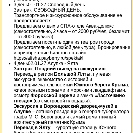
3 день01.01.27 Свободный день
Завтрак. СВОБОДНЫЙ ДЕНЬ.
Транспортное и экскурсионное обслуживание не
предоставляется.
Предлагаем отдых в СПА-отеле Аква-делюкс
(самостоятельно, 2 часа – от 2000 руб/чел, безлимит
– от 3000 руб/чел).
Предлагаем посетить один из театров города
(самостоятельно, в любой день тура). Бронирование
и приобретение билетов он-лайн:
https://afisha.payberry.ru/spektakli
4 день02.01.27 Алупка - Ялта
Завтрак. Поздний выезд на экскурсию.
Переезд в регион
Большой Ялты
, путевая
экскурсия, знакомство с историей и
достопримечательностями
Южного берега Крыма
,
живописными горными и морскими ландшафтами,
осмотр
Форосской церкви
и замка
«Ласточкино
гнездо»
(со смотровой площадки).
Экскурсия в Воронцовский дворец-музей в
Алупке
– летнюю резиденцию генерал-губернатора
графа М. С. Воронцова и самый романтичный
архитектурный памятник Крыма
Переезд в Ялту
– курортную столицу Южного
берега Крыма, которая по праву носит название