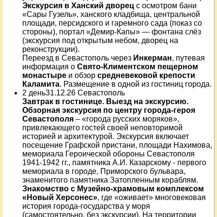
Экскурсия в Ханский дворец
с осмотром бани
«Сары Гузель», ханского кладбища, центральной
площади, персидского и гаремного сада (показ со
стороны), портал «Демир-Капы» — фонтана слёз
(экскурсия под открытым небом, дворец на
реконструкции).
Переезд в Севастополь через
Инкерман
, путевая
информация о
Свято-Климентском пещерном
монастыре
и обзор
средневековой крепости
Каламита
. Размещение в одной из гостиниц города.
2 день31.12.26 Севастополь
Завтрак в гостинице. Выезд на экскурсию.
Обзорная экскурсия по центру города-героя
Севастополя
– «города русских моряков»,
привлекающего гостей своей неповторимой
историей и архитектурой. Экскурсия включает
посещение Графской пристани, площади Нахимова,
мемориала Героической обороны Севастополя
1941-1942 гг., памятника А.И. Казарскому - первого
мемориала в городе, Приморского бульвара,
знаменитого памятника Затопленным кораблям.
Знакомство с Музейно-храмовым комплексом
«Новый Херсонес»
, где «оживает» многовековая
история города-государства у моря
(самостоятельно, без экскурсии). На территории