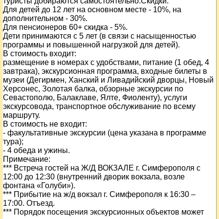
туристы добираются самостоятельно.Скидки:
Для детей до 12 лет на основном месте - 10%, на
дополнительном - 30%.
Для пенсионеров 60+ скидка - 5%.
Дети принимаются с 5 лет (в связи с насыщенностью
программы и повышенной нагрузкой для детей).
В стоимость входит:
размещение в номерах с удобствами, питание (1 обед, 4
завтрака), экскурсионная программа, входные билеты в
музеи (Дегирмен, Ханский и Ливадийский дворцы, Новый
Херсонес, Золотая балка, обзорные экскурсии по
Севастополю, Балаклаве, Ялте, Фиоленту), услуги
экскурсовода, транспортное обслуживание по всему
маршруту.
В стоимость не входит:
- факультативные экскурсии (цена указана в программе
тура);
- 4 обеда и ужины.
Примечание:
*** Встреча гостей на Ж/Д ВОКЗАЛЕ г. Симферополя с
12:00 до 12:30 (внутренний дворик вокзала, возле
фонтана «Голуби»).
*** Прибытие на ж/д вокзал г. Симферополя к 16:30 –
17:00. Отъезд.
*** Порядок посещения экскурсионных объектов может