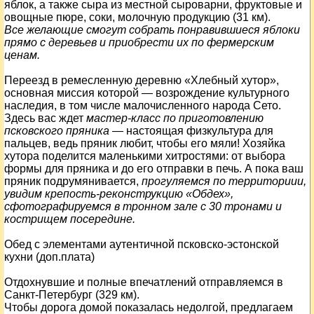
яблок, а также сыра из местной сыроварни, фруктовые и
овощные пюре, соки, молочную продукцию (31 км).
Все желающие смогут собрать понравившиеся яблоки
прямо с деревьев и приобрести их по фермерским
ценам.
Переезд в ремесленную деревню «Хлебный хутор»,
основная миссия которой — возрождение культурного
наследия, в том числе малочисленного народа Сето.
Здесь вас ждет
мастер-класс по приготовлению
псковского пряника
— настоящая физкультура для
пальцев, ведь пряник любит, чтобы его мяли! Хозяйка
хутора поделится маленькими хитростями: от выбора
формы для пряника и до его отправки в печь. А пока ваш
пряник подрумянивается,
прогуляемся по территориии,
увидим крепость-реконструкцию «Обдех»,
сфотографируемся в тронном зале с 30 тронами и
кострищем посередине.
Обед с элементами аутентичной псковско-эстонской
кухни (доп.плата)
Отдохнувшие и полные впечатлений отправляемся в
Санкт-Петербург (329 км).
Чтобы дорога домой показалась недолгой, предлагаем