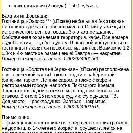
пакет питания (2 обеда): 1500 руб/чел.
Важная информация
Гостиница «Оазис» *** (г.Псков) небольшая 3-х этажная
гостиница туркласса, расположена в 15 минутах езды от
исторического центра города. 3-х этажное здание.
Собственная охраняемая территория, кафе. Все номера
с удобствами, ТВ, с/у с душем. В шаговой доступности от
гостиницы находятся несколько магазинов. Возможно 1.2-
х,3-х и 4-х местное размещение! Завтрак — накрытие.
Номер реестровой записи: С602024005366
Гостиница «Золотая набережная» (г.Псков) расположена
в исторической части Пскова, рядом с набережной,
финским парком, Летним садом, а также с кафе и
ресторанами города, напротив Псковского Кремля,
Трехэтажное здание отеля с мансардным четвертым
этажом. В отеле 15 номеров суд-ми: с/у с душем, ТВ.
Доп.место — раскладушка. Завтрак - накрытие
Номер реестровой записи: С602024001619
Примечание:
- Размещение в гостинице несовершеннолетних граждан,
не достигших 14-летнего возраста, осуществляется на