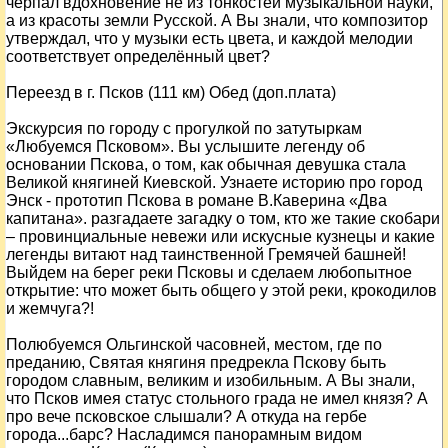
черпал вдохновение не из тонкостей музыкальной науки,
а из красоты земли Русской. А Вы знали, что композитор
утверждал, что у музыки есть цвета, и каждой мелодии
соответствует определённый цвет?
Переезд в г. Псков (111 км) Обед (доп.плата)
Экскурсия по городу с прогулкой по затутыркам
«Любуемся Псковом». Вы услышите легенду об
основании Пскова, о том, как обычная девушка стала
Великой княгиней Киевской. Узнаете историю про город
Энск - прототип Пскова в романе В.Каверина «Два
капитана». разгадаете загадку о том, кто же такие скобари
– провинциальные невежи или искусные кузнецы и какие
легенды витают над таинственной Гремячей башней!
Выйдем на берег реки Псковы и сделаем любопытное
открытие: что может быть общего у этой реки, крокодилов
и жемчуга?!
Полюбуемся Ольгинской часовней, местом, где по
преданию, Святая княгиня предрекла Пскову быть
городом славным, великим и изобильным. А Вы знали,
что Псков имея статус стольного града не имел князя? А
про вече псковское слышали? А откуда на гербе
города...барс? Насладимся панорамным видом