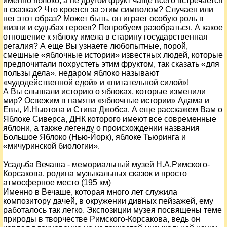
именно яблоко, а не другой фрукт чаще всего встречается
в сказках? Что кроется за этим символом? Случаен или
нет этот образ? Может быть, он играет особую роль в
жизни и судьбах героев? Попробуем разобраться. А какое
отношение к яблоку имела в старину государственная
регалия? А еще Вы узнаете любопытные, порой,
смешные «яблочные истории» известных людей, которые
предпочитали похрустеть этим фруктом, так сказать «для
пользы дела», недаром яблоко называют
«чудодейственной едой» и «питательной силой»!
А Вы слышали историю о яблоках, которые изменили
мир? Освежим в памяти «яблочные истории» Адама и
Евы, И.Ньютона и Стива Джобса. А еще расскажем Вам о
Яблоке Сиверса, ДНК которого имеют все современные
яблони, а также легенду о происхождении названия
Большое Яблоко (Нью-Йорк), яблоке Тьюринга и
«мичуринской биологии».
Усадьба Вечаша - мемориальный музей Н.А.Римского-
Корсакова, родина музыкальных сказок и просто
атмосферное место (195 км)
Именно в Вечаше, которая много лет служила
композитору дачей, в окружении дивных пейзажей, ему
работалось так легко. Экспозиции музея посвящены теме
природы в творчестве Римского-Корсакова, ведь он