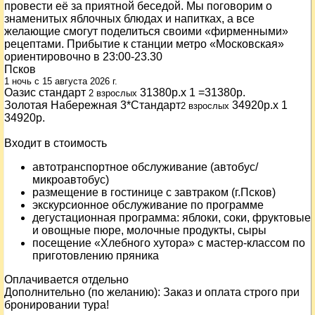
провести её за приятной беседой. Мы поговорим о
знаменитых яблочных блюдах и напитках, а все
желающие смогут поделиться своими «фирменными»
рецептами. Прибытие к станции метро «Московская»
ориентировочно в 23:00-23.30
Псков
1 ночь
c 15 августа 2026 г.
Оазис стандарт
31380р.x 1 =31380p.
2 взрослых
Золотая Набережная 3*Стандарт
34920р.x 1
2 взрослых
34920p.
Входит в стоимость
автотранспортное обслуживание (автобус/
микроавтобус)
размещение в гостинице с завтраком (г.Псков)
экскурсионное обслуживание по программе
дегустационная программа: яблоки, соки, фруктовые
и овощные пюре, молочные продукты, сыры
посещение «Хлебного хутора» с мастер-классом по
приготовлению пряника
Оплачивается отдельно
Дополнительно (по желанию): Заказ и оплата строго при
бронировании тура!