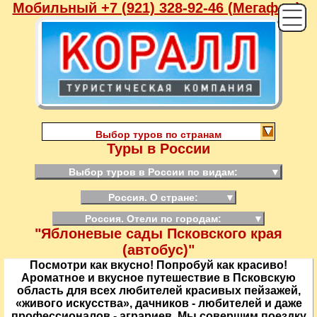
Мобильный +7 (921) 328-92-46 (Мегафон),
Выбор туров по странам
Туры в России
Выбор туров в России по видам:
▼
Россия. О стране:
▼
Россия. Отели по городам:
▼
"Яблоневые сады Псковского края
(автобус)"
Посмотри как вкусно! Попробуй как красиво!
Ароматное и вкусное путешествие в Псковскую
область для всех любителей красивых пейзажей,
«живого искусства», дачников - любителей и даже
профессионалов - аграриев. Мы совершим поездку