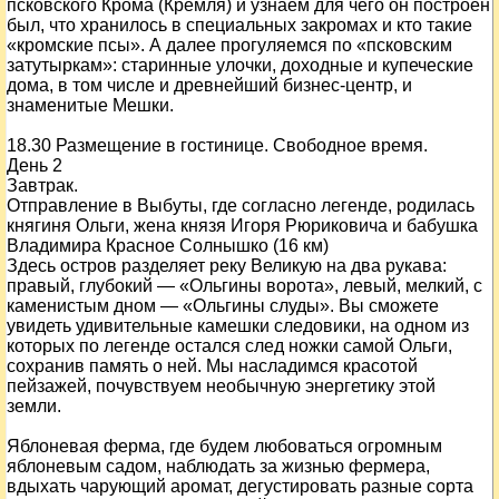
псковского Крома (Кремля) и узнаем для чего он построен
был, что хранилось в специальных закромах и кто такие
«кромские псы». А далее прогуляемся по «псковским
затутыркам»: старинные улочки, доходные и купеческие
дома, в том числе и древнейший бизнес-центр, и
знаменитые Мешки.
18.30 Размещение в гостинице. Свободное время.
День 2
Завтрак.
Отправление в Выбуты, где согласно легенде, родилась
княгиня Ольги, жена князя Игоря Рюриковича и бабушка
Владимира Красное Солнышко (16 км)
Здесь остров разделяет реку Великую на два рукава:
правый, глубокий — «Ольгины ворота», левый, мелкий, с
каменистым дном — «Ольгины слуды». Вы сможете
увидеть удивительные камешки следовики, на одном из
которых по легенде остался след ножки самой Ольги,
сохранив память о ней. Мы насладимся красотой
пейзажей, почувствуем необычную энергетику этой
земли.
Яблоневая ферма, где будем любоваться огромным
яблоневым садом, наблюдать за жизнью фермера,
вдыхать чарующий аромат, дегустировать разные сорта