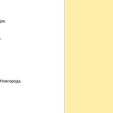
ри.
.
 Новгорода.