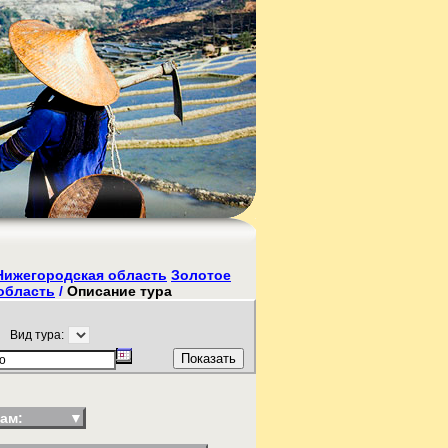
Нижегородская область
Золотое
область
/
Описание тура
Вид тура:
ам:
▼