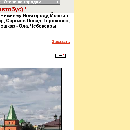
. Отели по городам:
▼
автобус)"
о Нижнему Новгороду, Йошкар -
р, Сергиев Посад, Гороховец,
Йошкар - Ола, Чебоксары
Заказать
он),