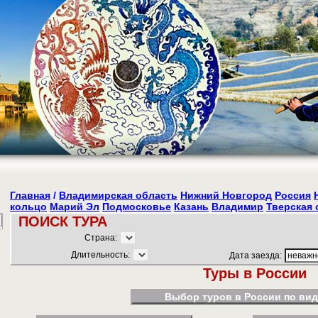
Главная
/
Владимирская область
Нижний Новгород
Россия
кольцо
Марий Эл
Подмосковье
Казань
Владимир
Тверская 
ПОИСК ТУРА
Страна:
Длительность:
Дата заезда:
Туры в России
Выбор туров в России по вид