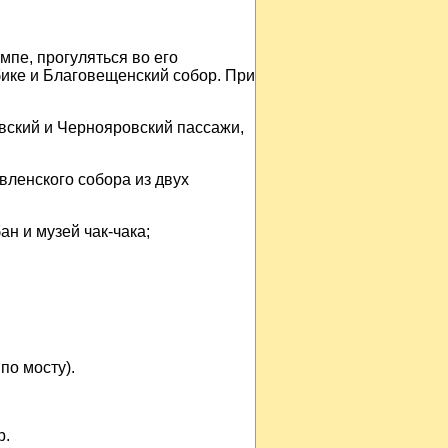
емпе, прогуляться во его
ике и Благовещенский собор. При
овский и Чернояровский пассажи,
вленского собора из двух
ан и музей чак-чака;
по мосту).
р.