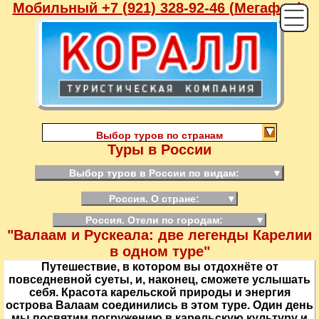
Мобильный +7 (921) 328-92-46 (Мегафон),
Выбор туров по странам
Туры в России
Выбор туров в России по видам:
▼
Россия. О стране:
▼
Россия. Отели по городам:
▼
"Валаам и Рускеала: две легенды Карелии
в одном туре"
Путешествие, в котором вы отдохнёте от
повседневной суеты, и, наконец, сможете услышать
себя. Красота карельской природы и энергия
острова Валаам соединились в этом туре. Один день
мы посвятим погружению в карельскую культуру и