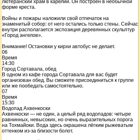
лютеранский храм в карелии. Он построен в необычной
форме креста.
Войны и пожары наложили свой отпечаток на
знаменитый собор: от него остались только стены. Сейчас
внутри располагается экспозиция деревянных скульптур
«Город ангелов».
Внимание! Остановки у кирхи автобус не делает.
06
Время
14:30
Город Сортавала, обед
В одном из кафе города Сортавала для вас будет
организован обед. Вы сможете присоединиться к группе
или же пообедать самостоятельно.
07
Время
15:30
Водопад Ахвенкоски
Ахвенкоски — не один, а целый ряд водопадов: четыре
равнинных, невысоких, но очень выразительных порога
на Тохмайоки. Вода здесь окрашена лёгким рыжеватым
оттенком из-за близости болот.