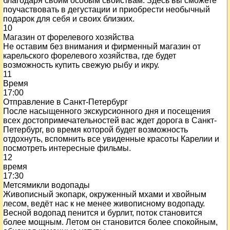
благодаря своим особым свойствам. Здесь вы сможете
поучаствовать в дегустации и приобрести необычный
подарок для себя и своих близких.
10
Магазин от форелевого хозяйства
Не оставим без внимания и фирменный магазин от
карельского форелевого хозяйства, где будет
возможность купить свежую рыбу и икру.
11
Время
17:00
Отправление в Санкт-Петербург
После насыщенного экскурсионного дня и посещения
всех достопримечательностей вас ждет дорога в Санкт-
Петербург, во время которой будет возможность
отдохнуть, вспомнить все увиденные красоты Карелии и
посмотреть интересные фильмы.
12
время
17:30
Метсямикли водопады
Живописный экопарк, окруженный мхами и хвойным
лесом, ведёт нас к не менее живописному водопаду.
Весной водопад пенится и бурлит, поток становится
более мощным. Летом он становится более спокойным,