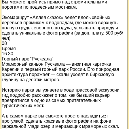
Вы можете пройтись прямо над стремительными
порогами по подвесным мостикам.
Экомаршрут «Аллея сказок» ведёт вдоль хвойных
деревьев прямиком к водопадам, где можно вдохнуть
полную грудь северного воздуха, услышать природу и
сделать уникальные фотографии (за доп. плату, 500 руб/
чел)
08
Время
16:30
Горный парк "Рускеала"
Мраморный каньон Рускеала — визитная карточка
Карелии и первый горный парк России. Его природная
архитектура поражает — скалы уходят в бирюзовую
глубину на десятки метров.
Историю парка вы узнаете в ходе трассовой экскурсии,
гид подробно расскажет о том, как бывший карьер
превратился в одно из самых притягательных
туристических мест.
А в самом парке вы сможете просто насладиться
прогулкой, сделать красивые фотографии на фоне
зеркальной глади озёр и мерцающих мраморных скал.