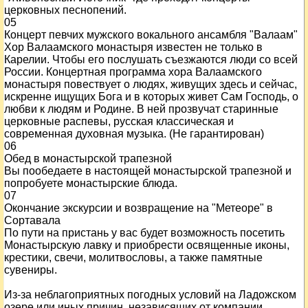
церковных песнопений.
05
Концерт певчих мужского вокального ансамбля "Валаам"
Хор Валаамского монастыря известен не только в
Карелии. Чтобы его послушать съезжаются люди со всей
России. Концертная программа хора Валаамского
монастыря повествует о людях, живущих здесь и сейчас,
искренне ищущих Бога и в которых живет Сам Господь, о
любви к людям и Родине. В ней прозвучат старинные
церковные распевы, русская классическая и
современная духовная музыка. (Не гарантирован)
06
Обед в монастырской трапезной
Вы пообедаете в настоящей монастырской трапезной и
попробуете монастырские блюда.
07
Окончание экскурсии и возвращение на "Метеоре" в
Сортавала
По пути на пристань у вас будет возможность посетить
Монастырскую лавку и приобрести освященные иконы,
крестики, свечи, молитвословы, а также памятные
сувениры.
Из-за неблагоприятных погодных условий на Ладожском
озере или иных причин, независящих от компании