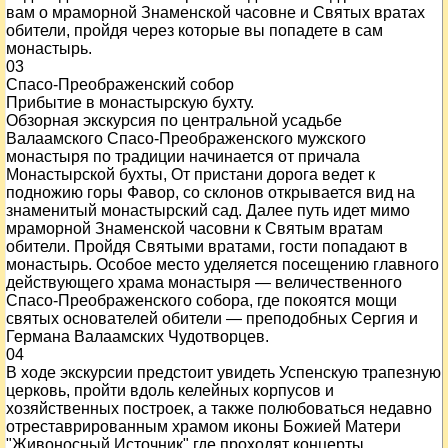
вам о мраморной Знаменской часовне и Святых вратах
обители, пройдя через которые вы попадете в сам
монастырь.
03
Спасо-Преображенский собор
Прибытие в монастырскую бухту.
Обзорная экскурсия по центральной усадьбе
Валаамского Спасо-Преображенского мужского
монастыря по традиции начинается от причала
Монастырской бухты, От пристани дорога ведет к
подножию горы Фавор, со склонов открывается вид на
знаменитый монастырский сад. Далее путь идет мимо
мраморной Знаменской часовни к Святым вратам
обители. Пройдя Святыми вратами, гости попадают в
монастырь. Особое место уделяется посещению главного
действующего храма монастыря — величественного
Спасо-Преображенского собора, где покоятся мощи
святых основателей обители — преподобных Сергия и
Германа Валаамских Чудотворцев.
04
В ходе экскурсии предстоит увидеть Успенскую трапезную
церковь, пройти вдоль келейных корпусов и
хозяйственных построек, а также полюбоваться недавно
отреставрированным храмом иконы Божией Матери
"Живоносный Источник" где проходят концерты