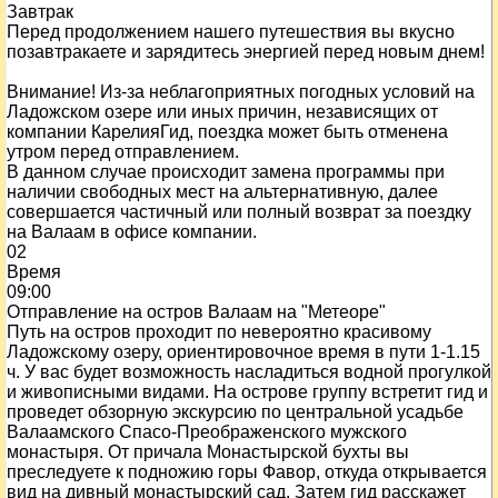
Завтрак
Перед продолжением нашего путешествия вы вкусно
позавтракаете и зарядитесь энергией перед новым днем!
Внимание! Из-за неблагоприятных погодных условий на
Ладожском озере или иных причин, независящих от
компании КарелияГид, поездка может быть отменена
утром перед отправлением.
В данном случае происходит замена программы при
наличии свободных мест на альтернативную, далее
совершается частичный или полный возврат за поездку
на Валаам в офисе компании.
02
Время
09:00
Отправление на остров Валаам на "Метеоре"
Путь на остров проходит по невероятно красивому
Ладожскому озеру, ориентировочное время в пути 1-1.15
ч. У вас будет возможность насладиться водной прогулкой
и живописными видами. На острове группу встретит гид и
проведет обзорную экскурсию по центральной усадьбе
Валаамского Спасо-Преображенского мужского
монастыря. От причала Монастырской бухты вы
преследуете к подножию горы Фавор, откуда открывается
вид на дивный монастырский сад. Затем гид расскажет