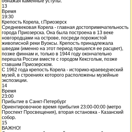
обнажая каменные уступы.
13
Время
19:30
Крепость Корела, г.Приозерск
Средневековая Корела - главная достопримечательность
города Приозерска. Она была построена в 13 веке
новгородцами на острове, посреди порожистой
живописной реки Вуоксы. Крепость принадлежала
шведам (именно на этот период пришелся ее расцвет),
позже финнам и, только в 1944 году окончательно
перешла России вместе с городом Кексгольм, позже
ставшим Приозерском.
С 1962 года крепость Корела - историко-краеведческий
музей, в строениях которого расположены музейные
экспозиции.
14
Время
23:00
Прибытие в Санкт-Петербург
Ориентировочное время прибытия 23:00-00:00 (метро
Проспект Просвещения), вторая остановка - Казанский
собор.
15
ВАЖНО!