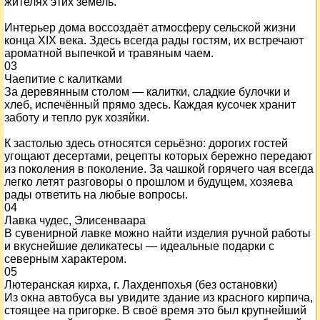
жителях этих земель.
Интерьер дома воссоздаёт атмосферу сельской жизни
конца XIX века. Здесь всегда рады гостям, их встречают
ароматной выпечкой и травяным чаем.
03
Чаепитие с калитками
За деревянным столом — калитки, сладкие булочки и
хлеб, испечённый прямо здесь. Каждая кусочек хранит
заботу и тепло рук хозяйки.
К застолью здесь относятся серьёзно: дорогих гостей
угощают десертами, рецепты которых бережно передают
из поколения в поколение. За чашкой горячего чая всегда
легко летят разговоры о прошлом и будущем, хозяева
рады ответить на любые вопросы.
04
Лавка чудес, Элисенваара
В сувенирной лавке можно найти изделия ручной работы
и вкуснейшие деликатесы — идеальные подарки с
северным характером.
05
Лютеранская кирха, г. Лахденпохья (без остановки)
Из окна автобуса вы увидите здание из красного кирпича,
стоящее на пригорке. В своё время это был крупнейший