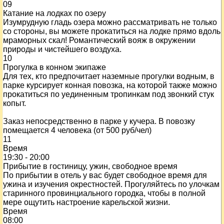
09
Катание на лодках по озеру
Изумрудную гладь озера можно рассматривать не только
со стороны, вы можете прокатиться на лодке прямо вдоль
мраморных скал! Романтический вояж в окружении
природы и чистейшего воздуха.
10
Прогулка в конном экипаже
Для тех, кто предпочитает наземные прогулки водным, в
парке курсирует конная повозка, на которой также можно
прокатиться по уединенным тропинкам под звонкий стук
копыт.
Заказ непосредственно в парке у кучера. В повозку
помещается 4 человека (от 500 руб/чел)
11
Время
19:30 - 20:00
Прибытие в гостиницу, ужин, свободное время
По прибытии в отель у вас будет свободное время для
ужина и изучения окрестностей. Прогуляйтесь по улочкам
старинного провинциального городка, чтобы в полной
мере ощутить настроение карельской жизни.
Время
08:00