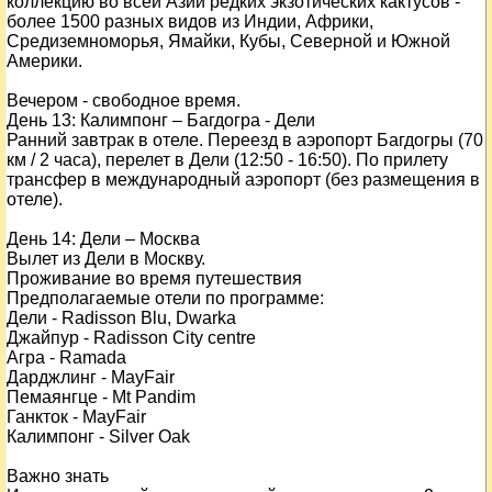
коллекцию во всей Азии редких экзотических кактусов -
более 1500 разных видов из Индии, Африки,
Средиземноморья, Ямайки, Кубы, Северной и Южной
Америки.
Вечером - свободное время.
День
13
: Калимпонг – Багдогра - Дели
Ранний завтрак в отеле. Переезд в аэропорт Багдогры (70
км / 2 часа), перелет в Дели (12:50 - 16:50). По прилету
трансфер в международный аэропорт (без размещения в
отеле).
День
14
: Дели – Москва
Вылет из Дели в Москву.
Проживание во время путешествия
Предполагаемые отели по программе:
Дели - Radisson Blu, Dwarka
Джайпур - Radisson City centre
Агра - Ramada
Дарджлинг - MayFair
Пемаянгце - Mt Pandim
Ганкток - MayFair
Калимпонг - Silver Oak
Важно знать