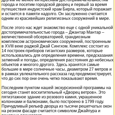
города и посетим городской дворец и первый за время
путешествия индуистский храм Бирла, который поражает
и остается в памяти надолго. Он заслуженно считается
одним из красивейших религиозных сооружений в мире.
После этого нас ждет знакомство еще с одной уникальной
достопримечательностью города – Джантар Мантар –
величественной обсерваторией, грандиозным
комплексом астрономических сооружений, построенным
в XVIII веке раджой Джай Сингхом. Комплекс состоит из
14 построек-приборов гигантских размеров, которые
использовались для определения времени, предсказания
затмений и погоды, определения расстояния до небесных
объектов и многого другого. Здесь хранятся самые
большие в мире солнечные часы, диаметром 27 метров и
в рамках увлекательного рассказа гид продемонстрирует,
что до сих пор они очень четко показывают время.
Последним пунктом нашей экскурсионной программы на
сегодня станет восхитительный «Дворец ветров». Это
пятиэтажное здание из розового камня, украшенное
колоннами и балконами, было построено в 1799 году.
Причудливый рельеф дворца из тысячи решетчатых окон
на резном фасаде считается символом Джайпура и