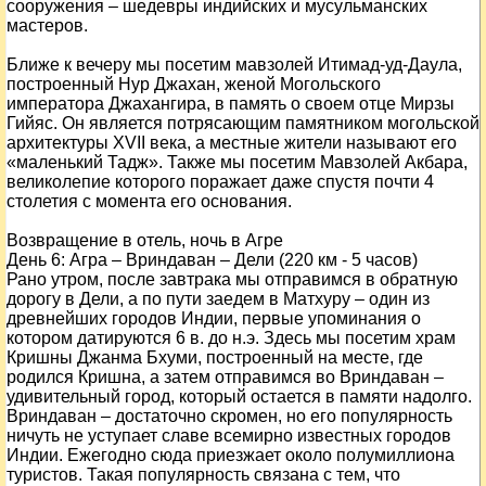
сооружения – шедевры индийских и мусульманских
мастеров.
Ближе к вечеру мы посетим мавзолей Итимад-уд-Даула,
построенный Нур Джахан, женой Могольского
императора Джахангира, в память о своем отце Мирзы
Гийяс. Он является потрясающим памятником могольской
архитектуры XVII века, а местные жители называют его
«маленький Тадж». Также мы посетим Мавзолей Акбара,
великолепие которого поражает даже спустя почти 4
столетия с момента его основания.
Возвращение в отель, ночь в Агре
День
6
: Агра – Вриндаван – Дели (220 км - 5 часов)
Рано утром, после завтрака мы отправимся в обратную
дорогу в Дели, а по пути заедем в Матхуру – один из
древнейших городов Индии, первые упоминания о
котором датируются 6 в. до н.э. Здесь мы посетим храм
Кришны Джанма Бхуми, построенный на месте, где
родился Кришна, а затем отправимся во Вриндаван –
удивительный город, который остается в памяти надолго.
Вриндаван – достаточно скромен, но его популярность
ничуть не уступает славе всемирно известных городов
Индии. Ежегодно сюда приезжает около полумиллиона
туристов. Такая популярность связана с тем, что