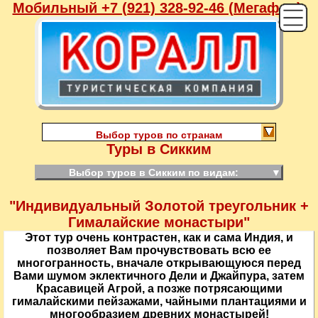
Мобильный +7 (921) 328-92-46 (Мегафон),
Выбор туров по странам
Туры в Сикким
Выбор туров в Сикким по видам:
▼
"Индивидуальный Золотой треугольник +
Гималайские монастыри"
Этот тур очень контрастен, как и сама Индия, и
позволяет Вам прочувствовать всю ее
многогранность, вначале открывающуюся перед
Вами шумом эклектичного Дели и Джайпура, затем
Красавицей Агрой, а позже потрясающими
гималайскими пейзажами, чайными плантациями и
многообразием древних монастырей!