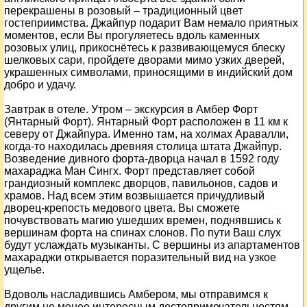
перекрашены в розовый – традиционный цвет
гостеприимства. Джайпур подарит Вам немало приятных
моментов, если Вы прогуляетесь вдоль каменных
розовых улиц, прикоснётесь к развивающемуся блеску
шелковых сари, пройдете дворами мимо узких дверей,
украшенных символами, приносящими в индийский дом
добро и удачу.
Завтрак в отеле. Утром – экскурсия в Амбер Форт
(Янтарный Форт). Янтарный Форт расположен в 11 км к
северу от Джайпура. Именно там, на холмах Аравалли,
когда-то находилась древняя столица штата Джайпур.
Возведение дивного форта-дворца начал в 1592 году
махараджа Ман Сингх. Форт представляет собой
грандиозный комплекс дворцов, павильонов, садов и
храмов. Над всем этим возвышается причудливый
дворец-крепость медового цвета. Вы сможете
почувствовать магию ушедших времен, поднявшись к
вершинам форта на спинах слонов. По пути Ваш слух
будут услаждать музыканты. С вершины из апартаментов
махараджи открывается поразительный вид на узкое
ущелье.
Вдоволь насладившись Амбером, мы отправимся к
другим не менее интересным достопримечательностям