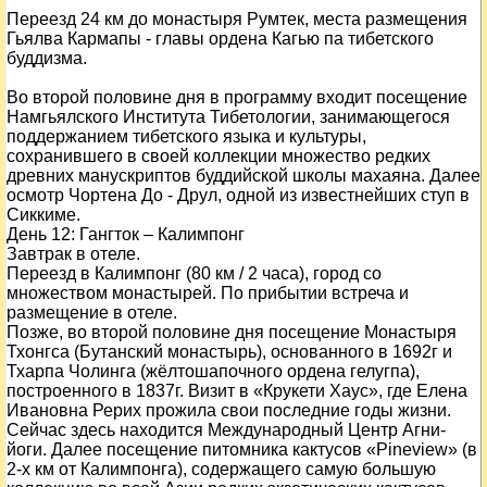
Переезд 24 км до монастыря Румтек, места размещения
Гьялва Кармапы - главы ордена Кагью па тибетского
буддизма.
Во второй половине дня в программу входит посещение
Намгьялского Института Тибетологии, занимающегося
поддержанием тибетского языка и культуры,
сохранившего в своей коллекции множество редких
древних манускриптов буддийской школы махаяна. Далее
осмотр Чортена До - Друл, одной из известнейших ступ в
Сиккиме.
День
12
: Гангток – Калимпонг
Завтрак в отеле.
Переезд в Калимпонг (80 км / 2 часа), город со
множеством монастырей. По прибытии встреча и
размещение в отеле.
Позже, во второй половине дня посещение Монастыря
Тхонгса (Бутанский монастырь), основанного в 1692г и
Тхарпа Чолинга (жёлтошапочного ордена гелугпа),
построенного в 1837г. Визит в «Крукети Хаус», где Елена
Ивановна Рерих прожила свои последние годы жизни.
Сейчас здесь находится Международный Центр Агни-
йоги. Далее посещение питомника кактусов «Pineview» (в
2-х км от Калимпонга), содержащего самую большую