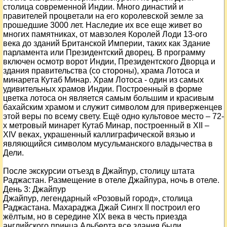
столица современной Индии. Много династий и
правителей процветали на его королевской земле за
прошедшие 3000 лет. Наследие их все еще живет во
многих памятниках, от мавзолея Королей Лоди 13-ого
века до зданий Британской Империи, таких как Здание
парламента или Президентский дворец. В программу
включен осмотр ворот Индии, Президентского Дворца и
здания правительства (со стороны), храма Лотоса и
минарета Кутаб Минар. Храм Лотоса - один из самых
удивительных храмов Индии. Построенный в форме
цветка лотоса он является самым большим и красивым
бахайским храмом и служит символом для приверженцев
этой веры по всему свету. Ещё одно культовое место – 72-
х метровый минарет Кутаб Минар, построенный в XII –
XIV веках, украшенный каллиграфической вязью и
являющийся символом мусульманского владычества в
Дели.
После экскурсии отъезд в Джайпур, столицу штата
Раджастан. Размещение в отеле Джайпура, ночь в отеле.
День
3
: Джайпур
Джайпур, легендарный «Розовый город», столица
Раджастана. Махараджа Джай Сингх II построил его
жёлтым, но в середине XIX века в честь приезда
английского принца Альберта все здания были