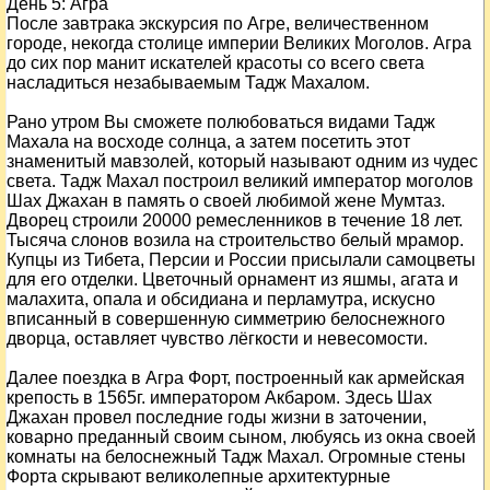
День
5
: Агра
После завтрака экскурсия по Агре, величественном
городе, некогда столице империи Великих Моголов. Агра
до сих пор манит искателей красоты со всего света
насладиться незабываемым Тадж Махалом.
Рано утром Вы сможете полюбоваться видами Тадж
Махала на восходе солнца, а затем посетить этот
знаменитый мавзолей, который называют одним из чудес
света. Тадж Махал построил великий император моголов
Шах Джахан в память о своей любимой жене Мумтаз.
Дворец строили 20000 ремесленников в течение 18 лет.
Тысяча слонов возила на строительство белый мрамор.
Купцы из Тибета, Персии и России присылали самоцветы
для его отделки. Цветочный орнамент из яшмы, агата и
малахита, опала и обсидиана и перламутра, искусно
вписанный в совершенную симметрию белоснежного
дворца, оставляет чувство лёгкости и невесомости.
Далее поездка в Агра Форт, построенный как армейская
крепость в 1565г. императором Акбаром. Здесь Шах
Джахан провел последние годы жизни в заточении,
коварно преданный своим сыном, любуясь из окна своей
комнаты на белоснежный Тадж Махал. Огромные стены
Форта скрывают великолепные архитектурные