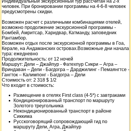
Индивидуальный экскурсионный тур рассчитан на 2-х
человек. При бронировании программы на 4-6-8 человек
предусмотрены скидки.
Возможен расчет с различными комбинациями отелей,
возможно продолжение экскурсионной программы -
Бомбей, Амритсар, Харидвар, Катманду, заповедник
Рантамбор.
Возможен отдых после экскурсионной программы в Гоа,
Керале, на Андаманских островах.
Возможные дни начала
тура:
ежедневно
Продолжительность:
от 12 ночей
Маршрут:
Дели – Джайпур - Фатехпур Сикри – Агра –
Вриндаван – Дели - Багдогра – Дарджилинг - Пемаянгтсе -
Гангток – Калимпонг - Багдогра – Дели
Стоимость от:
2 318
$ 1/2
Что входит в стоимость:
Размещение в отелях First class (4-5*) с завтраками
Кондиционированный транспорт по маршруту
Золотого треугольника
Некондиционированный транспорт в районе
Сиккима
Русскоговорящий сопровождающий гид по
маршруту Дели, Агра, Джайпур