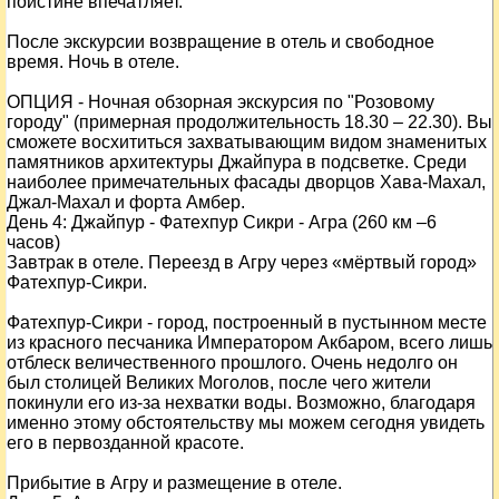
поистине впечатляет.
После экскурсии возвращение в отель и свободное
время. Ночь в отеле.
ОПЦИЯ
- Ночная обзорная экскурсия по "Розовому
городу" (примерная продолжительность 18.30 – 22.30). Вы
сможете восхититься захватывающим видом знаменитых
памятников архитектуры Джайпура в подсветке. Среди
наиболее примечательных фасады дворцов Хава-Махал,
Джал-Махал и форта Амбер.
День
4
: Джайпур - Фатехпур Сикри - Агра (260 км –6
часов)
Завтрак в отеле. Переезд в Агру через «мёртвый город»
Фатехпур-Сикри.
Фатехпур-Сикри - город, построенный в пустынном месте
из красного песчаника Императором Акбаром, всего лишь
отблеск величественного прошлого. Очень недолго он
был столицей Великих Моголов, после чего жители
покинули его из-за нехватки воды. Возможно, благодаря
именно этому обстоятельству мы можем сегодня увидеть
его в первозданной красоте.
Прибытие в Агру и размещение в отеле.