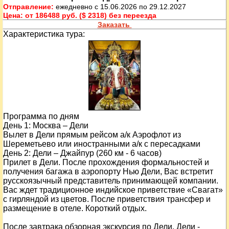
Отправление:
ежедневно с 15.06.2026 по 29.12.2027
Цена:
от 186488 руб. ($ 2318) без переезда
Заказать
Характеристика тура:
Программа по дням
День
1
: Москва – Дели
Вылет в Дели прямым рейсом а/к Аэрофлот из
Шереметьево или иностранными а/к с пересадками
День
2
: Дели – Джайпур (260 км - 6 часов)
Прилет в Дели. После прохождения формальностей и
получения багажа в аэропорту Нью Дели, Вас встретит
русскоязычный представитель принимающей компании.
Вас ждет традиционное индийское приветствие «Свагат»
с гирляндой из цветов. После приветствия трансфер и
размещение в отеле. Короткий отдых.
После завтрака обзорная экскурсия по Дели. Дели -