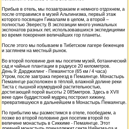
Прибыв в отель, мы позавтракаем и немного отдохнем, а
после отправимся в музей Альпинизма, первый этаж
которого посвящен Гималаям в целом, а второй –
полностью Эвересту. В экспозиции много уникальных
экспонатов разных лет, использовавшихся экспедициями
во время покорения величайших гор планеты.
После этого мы побываем в Тибетском лагере беженцев
и заглянем на местный рынок.
Во второй половине дня мы посетим музей, ботанический
сад и чайные плантации в радиусе 20 километров.
День
9
: Дарджилинг - Пемаянгтсе (65 км / 4 часа)
Утром, после завтрака переезд в Пемаянгце. Монастырь
Пемаянгце расположен в тёплой, влажной долине реки
Тиста с пышной изумрудной растительностью,
достигающей порой высоты 2 085метров. Здесь в XVII
веке один буддистский мудрец построил хижину,
превратившуюся в дальнейшем в Монастырь Пемаянгце.
По прибытию мы разместимся в отеле, пообедаем, а
позже во второй половине дня посетим второй по
величине монастырь в Сиккиме - Пемаянгце. Этот
древний монастырь принадлежит секте Нийнгма-па и