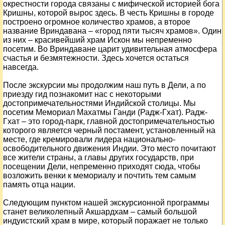
окрестности города связаны с мифической историей бога
Кришны, которой вырос здесь. В честь Кришны в городе
построено огромное количество храмов, а второе
название Вриндавана – «город пяти тысяч храмов». Один
из них – красивейший храм Искон мы непременно
посетим. Во Вриндаване царит удивительная атмосфера
счастья и безмятежности. Здесь хочется остаться
навсегда.
После экскурсии мы продолжим наш путь в Дели, а по
приезду гид познакомит нас с некоторыми
достопримечательностями Индийской столицы.
Мы
посетим Мемориал Махатмы Ганди (Радж-Гхат). Радж-
Гхат – это город-парк, главной достопримечательностью
которого является черный постамент, установленный на
месте, где кремировали лидера национально-
освободительного движения Индии. Это место почитают
все жители страны, а главы других государств, при
посещении Дели, непременно приходят сюда, чтобы
возложить венки к мемориалу и почтить тем самым
память отца нации.
Следующим пунктом нашей экскурсионной программы
станет великолепный Акшардхам – самый большой
индуистский храм в мире, который поражает не только