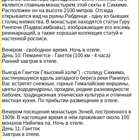
является главным монастырем этой секты в Сиккиме.
Расположен он на высоте 2100 метров. Отсюда
открывается вид на руины Рабденце - одну из бывших
столиц княжества. В монастыре находятся статуи Гуру
Ринпоче (Падмасамбхавы), изображающие его восемь
реинкарнаций, а также хорошая коллекция статуй и
настенной росписи.
Вечером - свободное время. Ночь в отеле.
День
10
: Пемаянгтсе - Гангток (100 км - 4 часа)
Ранний завтрак в отеле.
Выезд в Гангток ("высокий холм") - столицу Сиккима,
растянувшуюся вдоль западного берега реки Ранипул.
Вас встретят снежные, горные Гималайские вершины,
цветы рододендроны, орхидеи, редкие разновидности
бабочек, традиционная этническая культура и отличная
местная кухня. По прибытии размещение в отеле.
Вечером посещение монастыря Энчей, построенного в
1909г. В настоящее время в нём проживают около 100
монахов Нийнгма па. Ночь в отеле.
День
11
: Гангток
Завтрак в отеле.