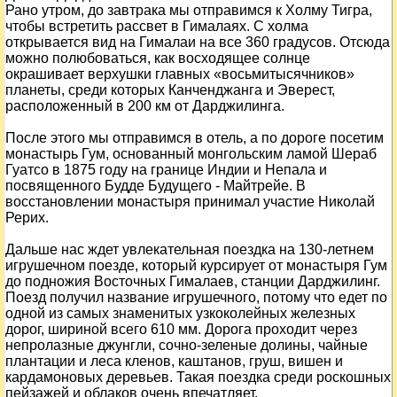
Рано утром, до завтрака мы отправимся к Холму Тигра,
чтобы встретить рассвет в Гималаях. С холма
открывается вид на Гималаи на все 360 градусов. Отсюда
можно полюбоваться, как восходящее солнце
окрашивает верхушки главных «восьмитысячников»
планеты, среди которых Канченджанга и Эверест,
расположенный в 200 км от Дарджилинга.
После этого мы отправимся в отель, а по дороге посетим
монастырь Гум, основанный монгольским ламой Шераб
Гуатсо в 1875 году на границе Индии и Непала и
посвященного Будде Будущего - Майтрейе. В
восстановлении монастыря принимал участие Николай
Рерих.
Дальше нас ждет увлекательная поездка на 130-летнем
игрушечном поезде, который курсирует от монастыря Гум
до подножия Восточных Гималаев, станции Дарджилинг.
Поезд получил название игрушечного, потому что едет по
одной из самых знаменитых узкоколейных железных
дорог, шириной всего 610 мм. Дорога проходит через
непролазные джунгли, сочно-зеленые долины, чайные
плантации и леса кленов, каштанов, груш, вишен и
кардамоновых деревьев. Такая поездка среди роскошных
пейзажей и облаков очень впечатляет.