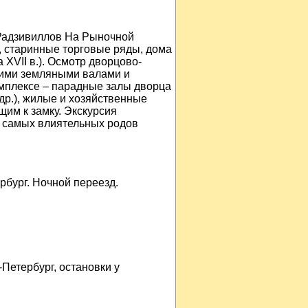
Радзивиллов На Рыночной
, старинные торговые ряды, дома
XVII в.). Осмотр дворцово-
окими земляными валами и
мплексе – парадные залы дворца
др.), жилые и хозяйственные
им к замку. Экскурсия
з самых влиятельных родов
рбург. Ночной переезд.
Петербург, остановки у