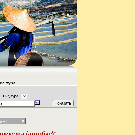
ие тура
Вид тура:
ам:
▼
аникулы (автобус)"