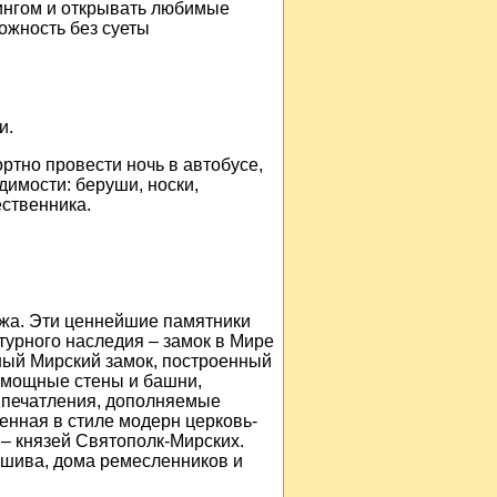
ингом и открывать любимые
ожность без суеты
и.
ртно провести ночь в автобусе,
димости: беруши, носки,
ественника.
жа. Эти ценнейшие памятники
урного наследия – замок в Мире
ный Мирский замок, построенный
к, мощные стены и башни,
впечатления, дополняемые
енная в стиле модерн церковь-
– князей Святополк-Мирских.
иешива, дома ремесленников и