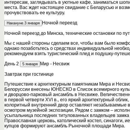
интересам, заглядывать в уютные кафе, заниматься шоп
места. Вас ждет настоящее свидание с Беларусью и возм
прочувствовать ее культуру.
Ночной переезд
Накануне.
3 января
Ночной переезд до Минска, технические остановки по пут
Мы с нашей стороны сделаем все, чтобы вам было комфо
однако позаботьтесь о средствах индивидуальной необхо
рекомендуем взять туристический плед и подушку-путеш
День 2
Мир - Несвиж
5 января
Завтрак при гостинице
Путешествие к архитектурным памятникам Мира и Несви
Белоруссии внесены ЮНЕСКО в Список всемирного культ
и дворцово-парковый ансамбль в Несвиже. Величествен
в первой четверти XVI в., его яркий архитектурный обли
колоритный внутренний двор оставляют незабываемые 
осмотром музейной экспозиции. Рядом с замком – исполн
усыпальница последних титулованных владельцев замка 
Православная церковь, католический костел, синагоги, 
купцов формируют ансамбль Рыночной площади Мира.