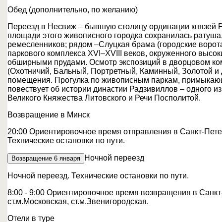
Обед (дополнительно, по желанию)
Переезд в Несвиж – бывшую столицу ординации князей 
площади этого живописного городка сохранилась ратуша
ремесленников; рядом –Слуцкая брама (городские ворота 
паркового комплекса XVI–XVIII веков, окруженного выс
обширными прудами. Осмотр экспозиций в дворцовом ко
(Охотничий, Бальный, Портретный, Каминный, Золотой и 
помещения. Прогулка по живописным паркам, примыкающ
повествует об истории династии Радзивиллов – одного и
Великого Княжества Литовского и Речи Посполитой.
Возвращение в Минск
20:00 Ориентировочное время отправления в Санкт-Пете
Технические остановки по пути.
Ночной переезд
Возвращение
6 января
Ночной переезд. Технические остановки по пути.
8:00 - 9:00 Ориентировочное время возвращения в Санкт-
ст.м.Московская, ст.м.Звенигородская.
Отели в туре