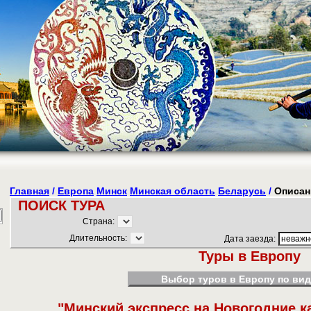
Главная
/
Европа
Минск
Минская область
Беларусь
/
Описан
ПОИСК ТУРА
Страна:
Длительность:
Дата заезда:
Туры в Европу
Выбор туров в Европу по вид
"Минский экспресс на Новогодние к