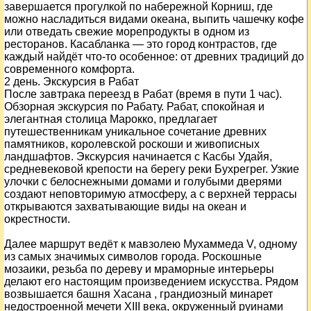
завершается прогулкой по набережной Корниш, где
можно насладиться видами океана, выпить чашечку кофе
или отведать свежие морепродукты в одном из
ресторанов. Касабланка — это город контрастов, где
каждый найдёт что-то особенное: от древних традиций до
современного комфорта.
2 день. Экскурсия в Рабат
После завтрака переезд в Рабат (время в пути 1 час).
Обзорная экскурсия по Рабату. Рабат, спокойная и
элегантная столица Марокко, предлагает
путешественникам уникальное сочетание древних
памятников, королевской роскоши и живописных
ландшафтов. Экскурсия начинается с Касбы Удайя,
средневековой крепости на берегу реки Бухрегрег. Узкие
улочки с белоснежными домами и голубыми дверями
создают неповторимую атмосферу, а с верхней террасы
открываются захватывающие виды на океан и
окрестности.
Далее маршрут ведёт к мавзолею Мухаммеда V, одному
из самых значимых символов города. Роскошные
мозаики, резьба по дереву и мраморные интерьеры
делают его настоящим произведением искусства. Рядом
возвышается башня Хасана , грандиозный минарет
недостроенной мечети XIII века, окруженный руинами