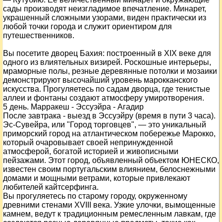
сады производят неизгладимое впечатление.
Минарет,
украшенный сложными узорами, виден практически из
любой точки города и служит ориентиром для
путешественников.
Вы посетите дв
орец Бахия: построенный в XIX веке для
одного из влиятельных визирей. Роскошные интерьеры,
мраморные полы, резные деревянные потолки и мозаики
демонстрируют высочайший уровень марокканского
искусства. Прогуляетесь по садам дворца, где тенистые
аллеи и фонтаны создают атмосферу умиротворения.
5 день. Марракеш - Эссуэйра - Агадир
После завтрака - выезд в Эссуэйру (время в пути 3 часа).
Эс-Сувейра, или "Город торговцев", — это уникальный
приморский город на атлантическом побережье Марокко,
который очаровывает своей непринужденной
атмосферой, богатой историей и живописными
пейзажами. Этот город, объявленный объектом ЮНЕСКО,
известен своим португальским влиянием, белоснежными
домами и мощными ветрами, которые привлекают
любителей кайтсерфинга.
Вы прогуляетесь по старому городу, окруженному
древними стенами XVIII века. Узкие улочки, вымощенные
камнем, ведут к традиционным ремесленным лавкам, где