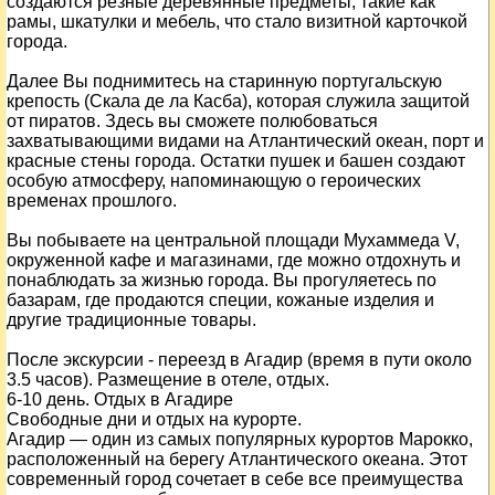
создаются резные деревянные предметы, такие как
рамы, шкатулки и мебель, что стало визитной карточкой
города.
Далее Вы поднимитесь на старинную португальскую
крепость (Скала де ла Касба), которая служила защитой
от пиратов. Здесь вы сможете полюбоваться
захватывающими видами на Атлантический океан, порт и
красные стены города. Остатки пушек и башен создают
особую атмосферу, напоминающую о героических
временах прошлого.
Вы побываете на центральной площади Мухаммеда V,
окруженной кафе и магазинами, где можно отдохнуть и
понаблюдать за жизнью города. Вы прогуляетесь по
базарам, где продаются специи, кожаные изделия и
другие традиционные товары.
После экскурсии - переезд в Агадир (время в пути около
3.5 часов). Размещение в отеле, отдых.
6-10 день. Отдых в Агадире
Свободные дни и отдых на курорте.
Агадир — один из самых популярных курортов Марокко,
расположенный на берегу Атлантического океана. Этот
современный город сочетает в себе все преимущества