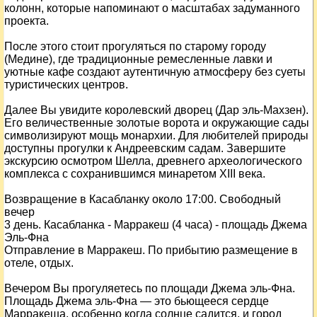
колонн, которые напоминают о масштабах задуманного
проекта.
После этого стоит прогуляться по старому городу
(Медине), где традиционные ремесленные лавки и
уютные кафе создают аутентичную атмосферу без суеты
туристических центров.
Далее Вы увидите королевский дворец (Дар эль-Махзен).
Его величественные золотые ворота и окружающие сады
символизируют мощь монархии. Для любителей природы
доступны прогулки к Андреевским садам. Завершите
экскурсию осмотром Шелла, древнего археологического
комплекса с сохранившимся минаретом XIII века.
Возвращение в Касабланку около 17:00. Свободный
вечер
3 день. Касабланка - Марракеш (4 часа) - площадь Джема
Эль-Фна
Отправление в Марракеш. По прибытию размещение в
отеле, отдых.
Вечером Вы прогуляетесь по площади Джема эль-Фна.
Площадь Джема эль-Фна — это бьющееся сердце
Марракеша, особенно когда солнце садится, и город