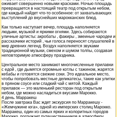
оживает совершенно новыми красками. Ночью площадь
превращается в настоящий театр под открытым небом,
где каждый найдет что-то особенное: от захватывающих
выступлений до вкуснейших марокканских блюд.
Как только наступает вечер, площадь наполняется
людьми, музыкой и яркими огнями. Здесь собираются
уличные артисты: акробаты , факиры , змеиные чародеи и
рассказчики историй , чьи голоса переносят слушателей в
мир древних легенд. Воздух наполняется звуками
традиционной музыки, смехом и шумом толпы, создавая
неповторимую атмосферу праздника.
Центральное место занимают многочисленные прилавки
с едой , где дымятся огромные котлы с тажином, жарятся
кебабы и готовятся свежие соки. Это идеальное место,
чтобы попробовать местные деликатесы, такие как улитки
в пряном соусе или сладкий чай с мятой. Каждый
прилавок — это маленький ресторан под открытым
небом, где можно насладиться вкусами Марокко.
4 день. Марракеш
После завтрака Вас ждет экскурсия по Марракешу -
«Жемчужине юга», одной из имперских столиц Марокко.
Марракеш, один из самых ярких и колоритных городов
Марокко, погружает путешественников в атмосферу