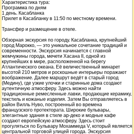
Характеристика тура:
Программа по дням
1 день. Касабланка
Прилет в Касабланку в 11:50 по местному времени.
Трансфер и размещение в отеле.
Обзорная экскурсия по городу.
Касабланка, крупнейший
город Марокко, — это уникальное сочетание традиций и
современности. Экскурсия начинается с главной
жемчужины города, мечети Хасана II, одной из
крупнейших в мире, расположенной на берегу
Атлантического океана. Её величественный минарет
высотой 210 метров и роскошные интерьеры поражают
воображение. Далее маршрут ведёт в старый город
(Медину), где узкие улочки и старинные дома создают
аутентичную атмосферу. Здесь можно найти
традиционные ремесленные лавки, продающие керамику,
текстиль и кожаные изделия. Затем Вы отправляетесь в
район Вилль Нуво, построенный во времена
французского протектората. Широкие бульвары,
элегантные здания в стиле ар-деко и модные кафе
создают европейскую атмосферу. Здесь стоит
прогуляться по Бульвару Мохаммеда V, который является
центральной торговой улицей города. Экскурсия