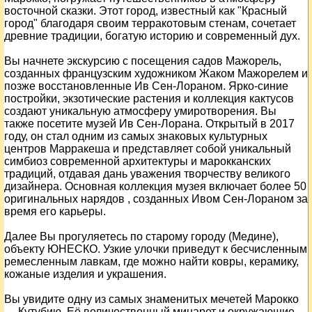
восточной сказки. Этот город, известный как "Красный
город" благодаря своим терракотовым стенам, сочетает
древние традиции, богатую историю и современный дух.
Вы начнете экскурсию с посещения садов Мажорель,
созданных французским художником Жаком Мажорелем и
позже восстановленные Ив Сен-Лораном.
Ярко-синие
постройки, экзотические растения и коллекция кактусов
создают уникальную атмосферу умиротворения. Вы
также посетите музей Ив Сен-Лорана. Открытый в 2017
году, он стал одним из самых знаковых культурных
центров Марракеша и представляет собой уникальный
симбиоз современной архитектуры и марокканских
традиций, отдавая дань уважения творчеству великого
дизайнера. Основная коллекция музея включает более 50
оригинальных нарядов , созданных Ивом Сен-Лораном за
время его карьеры.
Далее Вы прогуляетесь
по старому городу (Медине),
объекту ЮНЕСКО.
Узкие улочки приведут к бесчисленным
ремесленным лавкам, где можно найти ковры, керамику,
кожаные изделия и украшения.
Вы увидите одну из самых знаменитых мечетей Марокко
— Кутубию. Её величественный минарет и окружающие