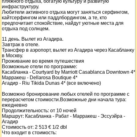
пляжного отдыха, богатую культуру и развитую
инфраструктуру.
Любители активного отдыха могут заняться серфингом,
кайтсерфингом или паддлбордингом, а те, кто
предпочитает спокойствие, найдут уютные места для
отдыха под солнцем.
11 день. Вылет из Агадира.
Завтрак в отеле.
Трансфер в аэропорт, вылет из Агадира через Касабланку
в Москву.
Проживание во время путешествия
Возможные отели по программе:
Касабланка - Courtyard by Marriott Casablanca Downtown 4*
Марракеш - Dellarosa Boutique 4*
Агадир - Riu Tikida Dunas 4* (все включено)
Возможно бронирование любых отелей по программе с
перерасчетом стоимости.
Возможные дни начала тура:
ежедневно
Продолжительность:
от 10 ночей
Маршрут:
Касабланка - Рабат - Марракеш - Эссуэйра -
Агадир
Стоимость от:
2 513
€ 1/2 dbl
Что входит в стоимость: