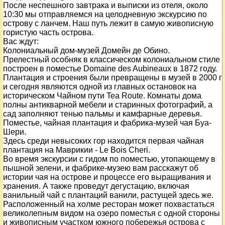
После неспешного завтрака и выписки из отеля, около
10:30 мы отправляемся на целодневную экскурсию по
острову с ланчем. Наш путь лежит в самую живописную
гористую часть острова.
Вас ждут:
Колониальный дом-музей Домейн де Обино.
Прелестный особняк в классическом колониальном стиле
построен в поместье Domaine des Aubineaux в 1872 году.
Плантация и строения были превращены в музей в 2000 г
и сегодня являются одной из главных остановок на
историческом Чайном пути Tea Route. Комнаты дома
полны антикварной мебели и старинных фотографий, а
сад заполняют тенью пальмы и камфарные деревья.
Поместье, чайная плантация и фабрика-музей чая Буа-
Шери.
Здесь среди невысоких гор находится первая чайная
плантация на Маврикии - Le Bois Cheri.
Во время экскурсии с гидом по поместью, утопающему в
пышной зелени, и фабрике-музею вам расскажут об
истории чая на острове и процессе его выращивания и
хранения. А также проведут дегустацию, включая
ванильный чай с плантаций ванили, растущей здесь же.
Расположенный на холме ресторан может похвастаться
великолепным видом на озеро поместья с одной стороны
и живописным участком южного побережья острова с