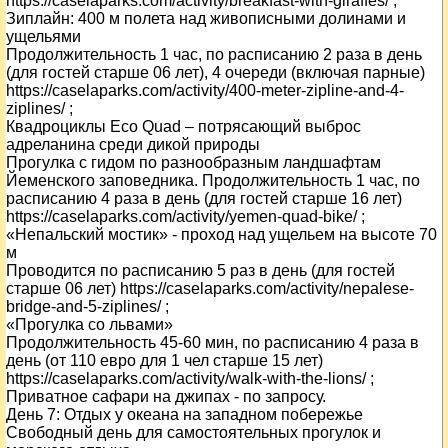
https://caselaparks.com/activity/breakfast-with-giraffes/ ;
Зиплайн: 400 м полета над живописными долинами и
ущельями
Продолжительность 1 час, по расписанию 2 раза в день
(для гостей старше 06 лет), 4 очереди (включая парные)
https://caselaparks.com/activity/400-meter-zipline-and-4-
ziplines/ ;
Квадроциклы Eco Quad – потрясающий выброс
адреланина среди дикой природы
Прогулка с гидом по разнообразным ландшафтам
Йеменского заповедника. Продолжительность 1 час, по
расписанию 4 раза в день (для гостей старше 16 лет)
https://caselaparks.com/activity/yemen-quad-bike/ ;
«Непальский мостик» - проход над ущельем на высоте 70
м
Проводится по расписанию 5 раз в день (для гостей
старше 06 лет) https://caselaparks.com/activity/nepalese-
bridge-and-5-ziplines/ ;
«Прогулка со львами»
Продолжительность 45-60 мин, по расписанию 4 раза в
день (от 110 евро для 1 чел старше 15 лет)
https://caselaparks.com/activity/walk-with-the-lions/ ;
Приватное сафари на джипах - по запросу.
День
7
: Отдых у океана на западном побережье
Свободный день для самостоятельных прогулок и