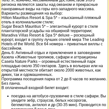
тело. И, конечно, несомненным достоинством этого
региона являются закаты над океаном и прекрасные
панорамные виды на горы юго-западного массива.
Варианты размещения на выбор:
Hilton Mauritius Resort & Spa 5* – изысканный пляжный
отель в колониальном стиле;
Sugar Beach Mauritius 5* – элегантный курорт в стиле
плантаторской усадьбы на обширной территории;
Maradiva Villas Resort & Spa 5* deluxe – роскошный
курорт, входит в группу лучших отелей мира The Leading
Hotels of the World. Все 64 номера – приватные виллы с
бассейном.
День
6
: Активный отдых и приключения в заповеднике
Казела «Животные тропиков, сафари и аттракционы
Casela Nature Parks – огромный естественный парк
площадью около 350 гектаров. Здесь в вольерах или на
открытой местности обитает около 2000 животных, как
диких, так и одомашненных.
Программа посещения парка от 2 до 8 часов по желанию.
Без ланча.
В оплаченный входной билет входит:
поездка на автобусе-грузовичке в стиле сафари. Вы
увидите зебр, страусов, белых носорогов,
бегемотов, антилоп и др (30-35 мин). Проводится по