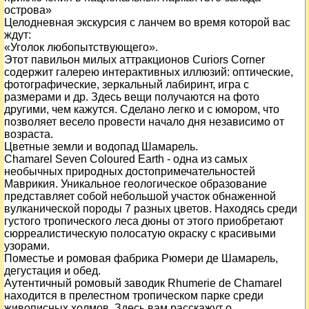
острова»
Целодневная экскурсия с ланчем во время которой вас
ждут:
«Уголок любопытствующего».
Этот павильон милых аттракционов Curiors Corner
содержит галерею интерактивных иллюзий: оптические,
фотографические, зеркальный лабиринт, игра с
размерами и др. Здесь вещи получаются на фото
другими, чем кажутся. Сделано легко и с юмором, что
позволяет весело провести начало дня независимо от
возраста.
Цветные земли и водопад Шамарель.
Chamarel Seven Coloured Earth - одна из самых
необычных природных достопримечательностей
Маврикия. Уникальное геологическое образование
представляет собой небольшой участок обнаженной
вулканической породы 7 разных цветов. Находясь среди
густого тропического леса дюны от этого приобретают
сюрреалистическую полосатую окраску с красивыми
узорами.
Поместье и ромовая фабрика Рюмери де Шамарель,
дегустация и обед.
Аутентичный ромовый заводик Rhumerie de Chamarel
находится в прелестном тропическом парке среди
живописных холмов. Здесь вам расскажут о