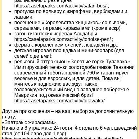
расписанию 8 раз в день
https://caselaparks.com/activity/safari-bus/ ;
прогулка по вольеру с жирафами, верблюдами и
ламами;
посещение «Королевства хищников» со львами,
сервалами, тиграми, каракалами (кроме вскр);
загон гигантских черепах Альдабры
https://caselaparks.com/activity/tortoise-pen/ ;
ферма с кормлением оленей, лошадей и др.;
детская игровая площадка и мини-зоопарк (для
семей с детьми);
рельсовый аттракцион «Золотые горки Тулавака».
Имитирующий тележки золотодобытчиков Танзании
современный тобогган длиной 760 м гарантирует
веселье и для взрослых, и для детей. Пока вы
мчитесь к подножию вас ждут также
головокружительный вид на западное побережье
Маврикия под океанический бриз!
https://caselaparks.com/activity/tulawaka/
Другие приключения – на ваш выбор за дополнительную
плату:
«Завтрак с жирафами»
Начало в 8 утра, макс 24 гостя: 4 стола по 6 чел, шведский
стол (от 104 евро для 1 взр)