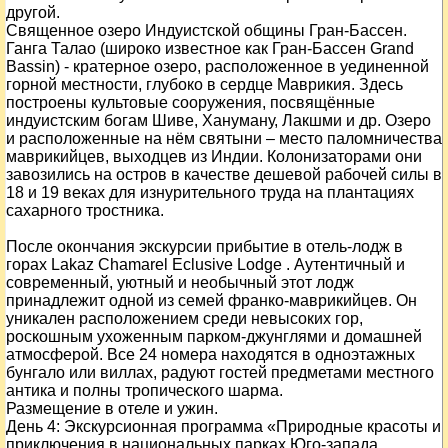
другой.
Священное озеро Индуистской общины Гран-Бассен.
Ганга Талао (широко известное как Гран-Бассен Grand
Bassin) - кратерное озеро, расположенное в уединенной
горной местности, глубоко в сердце Маврикия. Здесь
построены культовые сооружения, посвящённые
индуистским богам Шиве, Хануману, Лакшми и др. Озеро
и расположенные на нём святыни – место паломничества
маврикийцев, выходцев из Индии. Колонизаторами они
завозились на остров в качестве дешевой рабочей силы в
18 и 19 веках для изнурительного труда на плантациях
сахарного тростника.
После окончания экскурсии прибытие в отель-лодж в
горах Lakaz Chamarel Eclusive Lodge . Аутентичный и
современный, уютный и необычный этот лодж
принадлежит одной из семей франко-маврикийцев. Он
уникален расположением среди невысоких гор,
роскошным ухоженным парком-джунглями и домашней
атмосферой. Все 24 номера находятся в одноэтажных
бунгало или виллах, радуют гостей предметами местного
антика и полны тропического шарма.
Размещение в отеле и ужин.
День
4
: Экскурсионная программа «Природные красоты и
приключения в национальных парках Юго-запада