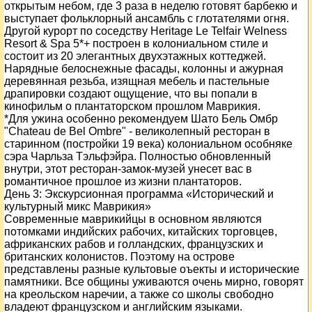
открытым небом, где 3 раза в неделю готовят барбекю и
выступает фольклорный ансамбль с глотателями огня.
Другой курорт по соседству Heritage Le Telfair Welness
Resort & Spa 5*+ построен в колониальном стиле и
состоит из 20 элегантных двухэтажных коттеджей.
Нарядные белоснежные фасады, колонны и ажурная
деревянная резьба, изящная мебель и пастельные
драпировки создают ощущение, что вы попали в
кинофильм о плантаторском прошлом Маврикия.
*Для ужина особенно рекомендуем Шато Бель Омбр
"Chateau de Bel Ombre" - великолепный ресторан в
старинном (постройки 19 века) колониальном особняке
сэра Чарльза Тэльфэйра. Полностью обновленный
внутри, этот ресторан-замок-музей унесет вас в
романтичное прошлое из жизни плантаторов.
День
3
: Экскурсионная программа «Исторический и
культурный микс Маврикия»
Современные маврикийцы в основном являются
потомками индийских рабочих, китайских торговцев,
африканских рабов и голландских, французских и
британских колонистов. Поэтому на острове
представлены разные культовые оъекты и исторические
памятники. Все общины уживаются очень мирно, говорят
на креольском наречии, а также со школы свободно
владеют французском и английским языками.