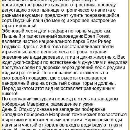
производстве рома из сахарного тростника, проведут
дегустацию этого пьянящего тропического напитка с
разными вкусами и предложат купить понравившийся
сорт. Вкусный ланч (по меню) и хорошее настроение
гарантированы!
Эбеновый лес и джип-сафари по горным дорогам.
Пышный и таинственный заповедник Eben Forest
является частью национального парке Блэк Ривер
Горджес. Здесь с 2006 года восстанавливают почти
утраченные девственные леса острова, охраняя
эндемичные виды деревьев, птиц и диких животных. Вас
ждет джип-сафари по естественным джунглям и недолгая
прогулка среди по дорожке через древний лес с редкими
видами растений. По окончании вы окажетесь на
смотровой площадке, где с высоты открывается
панорамный вид на открытый океан, горы и долины.
Перед закатом этот вид не оставляет равнодушным
никого!
По окончании экскурсии переезд в отель на западном
побережье Маврикия, размещение и ужин.
День
5
: Отдых у океана на западном побережье
Западное побережье Маврикия тоже может похвастаться
широкими и протяженными пляжами. Бирюзовые воды
лагуны и чистый от кораллов вход в воду радуют глаз и