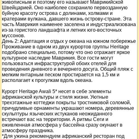
живописным и поэтому его называют Маврикийской
Швейцарией. Оно наиболее сохранило первозданную
буйную красоту острова с долинами, холмами и
кратерами вулкана, давшего жизнь острову-стране. Эта
часть Маврикия наименее заселена и индустриализована
из-за гористого ландшафта и летних юго-восточных
муссонов.
День
2
: Адаптация и отдых у океана на южном побережье
Проживание в одном из двух курортов группы Heritage
подобрано специально, потому что оно отражает яркое
культурное наследие Маврикия. Все гости могут
пользоваться инфраструктурой обоих отелей для
проведения дневного и вечернего досуга. Общий пляж с
мелким янтарным песком простирается на 1,5 км и
располагает к прогулкам вдоль океана.
Курорт Heritage Awali 5* несет в себе элементы
африканской культуры и стиля жизни. Уютные
трехэтажные коттеджи покрыты тростниковой соломой,
причудливые орнаменты украшают номера, деревянные
скульптуры языческих истуканов неожиданного
встречают вас на территории. А ритмы Сеги и
оживленная атмосфера у бассейна сразу окунают в
атмосферу праздника.
*Для ужина рекомендуем африканский ресторан под