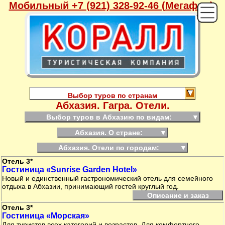
Мобильный +7 (921) 328-92-46 (Мегафон),
Выбор туров по странам
Абхазия. Гагра. Отели.
Выбор туров в Абхазию по видам:
▼
Абхазия. О стране:
▼
Абхазия. Отели по городам:
▼
Отель 3*
Гостиница «Sunrise Garden Hotel»
Новый и единственный гастрономический отель для семейного
отдыха в Абхазии, принимающий гостей круглый год.
Описание и заказ
Отель 3*
Гостиница «Морская»
Для туристов всех категорий и возрастов. Для комфортного