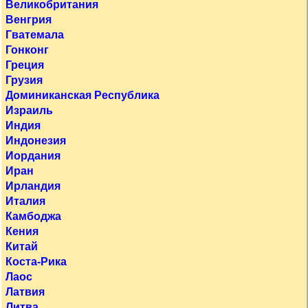
Великобритания
Венгрия
Гватемала
Гонконг
Греция
Грузия
Доминиканская Республика
Израиль
Индия
Индонезия
Иордания
Иран
Ирландия
Италия
Камбоджа
Кения
Китай
Коста-Рика
Лаос
Латвия
Литва