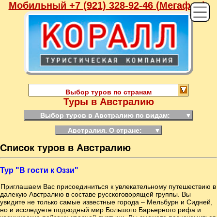
Мобильный +7 (921) 328-92-46 (Мегафон),
Выбор туров по странам
Туры в Австралию
Выбор туров в Австралию по видам:
▼
Австралия. О стране:
▼
Список туров в Австралию
Тур "В гости к Оззи"
Приглашаем Вас присоединиться к увлекательному путешествию в
далекую Австралию в составе русскоговорящей группы. Вы
увидите не только самые известные города – Мельбурн и Сидней,
но и исследуете подводный мир Большого Барьерного рифа и