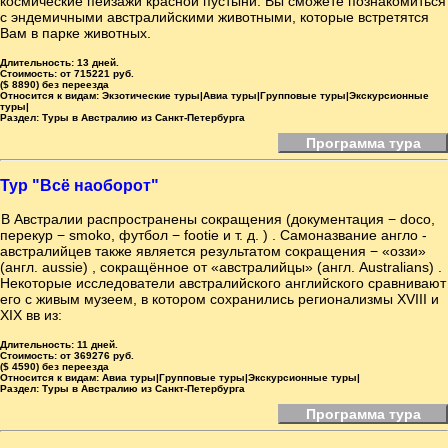
космические пейзажи красной пустыни. Вы сможете познакомиться
с эндемичными австралийскими животными, которые встретятся
Вам в парке животных.
Длительность:
13 дней.
Стоимость:
от 715221 руб.
($ 8890) без переезда
Относится к видам:
Экзотические туры|Авиа туры|Групповые туры|Экскурсионные
туры|
Раздел:
Туры в Австралию из Санкт-Петербурга
Программа тура
Тур "Всё наоборот"
В Австралии распространены сокращения (документация − doco,
перекур − smoko, футбол − footie и т. д. ) . Самоназвание англо -
австралийцев также является результатом сокращения − «оззи»
(англ. aussie) , сокращённое от «австралийцы» (англ. Australians) .
Некоторые исследователи австралийского английского сравнивают
его с живым музеем, в котором сохранились регионализмы XVIII и
XIX вв из:
Длительность:
11 дней.
Стоимость:
от 369276 руб.
($ 4590) без переезда
Относится к видам:
Авиа туры|Групповые туры|Экскурсионные туры|
Раздел:
Туры в Австралию из Санкт-Петербурга
Программа тура