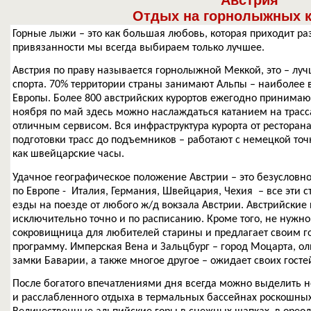
Австрия
Отдых на горнолыжных к
Горные лыжи – это как большая любовь, которая приходит раз
привязанности мы всегда выбираем только лучшее.
Австрия по праву называется горнолыжной Меккой, это – лу
спорта. 70% территории страны занимают Альпы – наиболее 
Европы. Более 800 австрийских курортов ежегодно принимают
ноября по май здесь можно наслаждаться катанием на трасс
отличным сервисом. Вся инфраструктура курорта от ресторана
подготовки трасс до подъемников – работают с немецкой точ
как швейцарские часы.
Удачное географическое положение Австрии – это безусловн
по Европе - Италия, Германия, Швейцария, Чехия – все эти с
езды на поезде от любого ж/д вокзала Австрии. Австрийские
исключительно точно и по расписанию. Кроме того, не нужно 
сокровищница для любителей старины и предлагает своим г
программу. Имперская Вена и Зальцбург – город Моцарта, 
замки Баварии, а также многое другое – ожидает своих гост
После богатого впечатлениями дня всегда можно выделить н
и расслабленного отдыха в термальных бассейнах роскошных