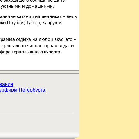
е заходящего солнца, когда ты
ят уютными и домашними.
личие катания на ледниках – ведь
ки Штубай, Туксер, Капрун и
рамма отдыха на любой вкус, это –
кристально чистая горная вода, и
сфера горнолыжного курорта.