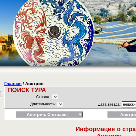
Главная
/
Австрия
ПОИСК ТУРА
Страна:
Длительность:
Дата заезда:
Австрия. О стране:
▼
Австри
Информация о стра