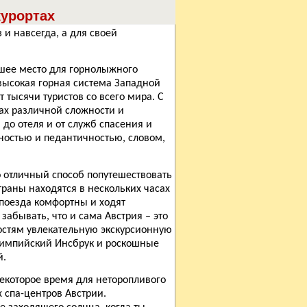
урортах
 и навсегда, а для своей
чшее место для горнолыжного
высокая горная система Западной
 тысячи туристов со всего мира. С
ах различной сложности и
 до отеля и от служб спасения и
ностью и педантичностью, словом,
о отличный способ попутешествовать
траны находятся в нескольких часах
 поезда комфортны и ходят
забывать, что и сама Австрия – это
остям увлекательную экскурсионную
олимпийский Инсбрук и роскошные
ей.
екоторое время для неторопливого
 спа-центров Австрии.