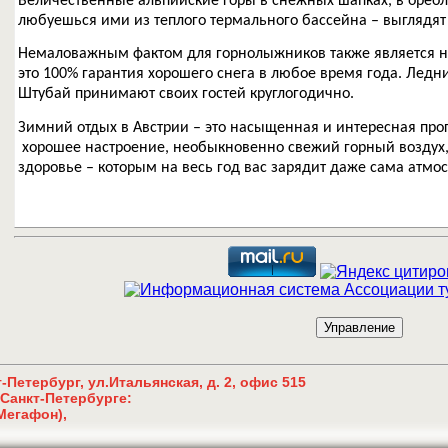
Величественные альпийские горы в снежных шапках, в ореол
любуешься ими из теплого термального бассейна – выгляд
Немаловажным фактом для горнолыжников также является на
это 100% гарантия хорошего снега в любое время года. Ледни
Штубай принимают своих гостей круглогодично.
Зимний отдых в Австрии – это насыщенная и интересная прог
хорошее настроение, необыкновенно свежий горный воздух, 
здоровье – которым на весь год вас зарядит даже сама атмо
-Петербург,
ул.Итальянская, д. 2, офис 515
Санкт-Петербурге
:
Мегафон),