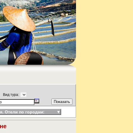
Вид тура:
я. Отели по городам:
▼
не