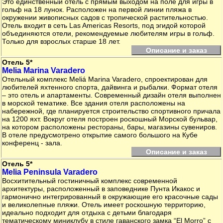
Это единственный отель с прямым выходом на поле для игры в
гольф на 18 лунок. Расположен на первой линии пляжа в
окружении живописных садов с тропической растительностью.
Отель входит в сеть Las Americas Resorts, под эгидой которой
объединяются отели, рекомендуемые любителям игры в гольф.
Только для взрослых старше 18 лет.
Описание и заказ
Отель 5*
Melia Marina Varadero
Отельный комплекс Meliá Marina Varadero, спроектирован для
любителей яхтенного спорта, дайвинга и рыбалки. Формат отеля
– это отель и апартаменты. Современный дизайн отеля выполнен
в морской тематике. Все здания отеля расположены на
набережной, где планируется строительство спортивного причала
на 1200 яхт. Вокруг отеля построен роскошный Морской бульвар,
на котором расположены рестораны, бары, магазины сувениров.
В отеле предусмотрено открытие самого большого на Кубе
конференц - зала.
Описание и заказ
Отель 5*
Melia Peninsula Varadero
Восхитительный гостиничный комплекс современной
архитектуры, расположенный в заповеднике Пунта Икакос и
гармонично интегрированный в окружающие его красочные сады
и великолепные пляжи. Отель имеет роскошную территорию,
идеально подходит для отдыха с детьми благодаря
тематическому миниклубу в стиле гаванского замка “El Morro” с