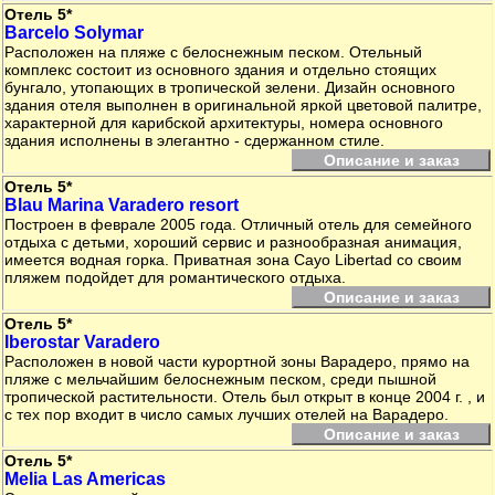
Отель 5*
Barcelo Solymar
Расположен на пляже с белоснежным песком. Отельный
комплекс состоит из основного здания и отдельно стоящих
бунгало, утопающих в тропической зелени. Дизайн основного
здания отеля выполнен в оригинальной яркой цветовой палитре,
характерной для карибской архитектуры, номера основного
здания исполнены в элегантно - сдержанном стиле.
Описание и заказ
Отель 5*
Blau Marina Varadero resort
Построен в феврале 2005 года. Отличный отель для семейного
отдыха с детьми, хороший сервис и разнообразная анимация,
имеется водная горка. Приватная зона Cayo Libertad со своим
пляжем подойдет для романтического отдыха.
Описание и заказ
Отель 5*
Iberostar Varadero
Расположен в новой части курортной зоны Варадеро, прямо на
пляже с мельчайшим белоснежным песком, среди пышной
тропической растительности. Отель был открыт в конце 2004 г. , и
с тех пор входит в число самых лучших отелей на Варадеро.
Описание и заказ
Отель 5*
Melia Las Americas