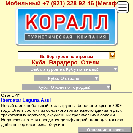
Мобильный +7 (921) 328-92-46 (Мегафон),
Выбор туров по странам
Куба. Варадеро. Отели.
Выбор туров на Кубу по видам:
▼
Куба. О стране:
▼
Куба. Отели по городам:
▼
Отель 4*
Iberostar Laguna Azul
Новый фешенебельный отель группы Iberostar открыт в 2009
году. Отель состоит из основного пятиэтажного здания и двух
трёхэтажных корпусов, окруженных тропическими садами.
Недалеко от отеля находится дельфинарий, поле для гольфа,
дайвинг, верховая езда, боулинг.
Описание и заказ