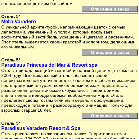
великолепным детским бассейном.
Описание и заказ
Отель 5*
Melia Varadero
С уникальной архитектурой, напоминающей цветок с семью
лепестками, увенчанный куполом, который покрывает
восхитительный вестибюль, украшенный цветами и растениями.
Этот отель выделяется своей красотой и колоритом, делающими
его уникальным.
Описание и заказ
Отель 5*
Paradisus Princesa del Mar & Resort spa
Отель, принадлежащий известной испанской цепочке, открылся в
2004 году. Высококлассный отель соблазняет своей
непритязательной утонченностью, блеском и особым вниманием.
Гостеприимный антураж, великолепный пейзаж, приватность,
развлечения, романтическое окружение… Неповторимое
впечатление в неподдающемся воображению мире. Отель
предлагает своим гостям отличный сервис и обслуживание,
превосходное питание и разнообразную анимацию. Только для
взрослых старше 18 лет.
Описание и заказ
Отель 5*
Paradisus Varadero Resort & Spa
Отель расположен на живописном пляже. Территория отеля
составляет 106 000 м2 и вместе с двумя огромными бассейнами