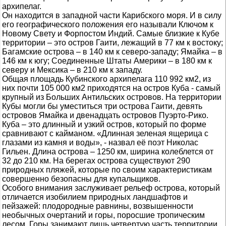
архипелаг.
Он находится в западной части Карибского моря. И в силу
его географического положения его называли Ключом к
Новому Свету и Форпостом Индий. Самые близкие к Кубе
территории – это остров Гаити, лежащий в 77 км к востоку;
Багамские острова – в 140 км к северо-западу; Ямайка – в
146 км к югу; Соединенные Штаты Америки – в 180 км к
северу и Мексика – в 210 км к западу.
Общая площадь Кубинского архипелага 110 992 км2, из
них почти 105 000 км2 приходятся на остров Куба - самый
крупный из Больших Антильских островов. На территории
Кубы могли бы уместиться три острова Гаити, девять
островов Ямайка и двенадцать островов Пуэрто-Рико.
Куба – это длинный и узкий остров, который по форме
сравнивают с кайманом. «Длинная зеленая ящерица с
глазами из камня и воды», - назвал её поэт Николас
Гильен. Длина острова – 1250 км, ширина колеблется от
32 до 210 км. На берегах острова существуют 290
природных пляжей, которые по своим характеристикам
совершенно безопасны для купальщиков.
Особого внимания заслуживает рельеф острова, который
отличается изобилием природных ландшафтов и
пейзажей: плодородные равнины, возвышенности
необычных очертаний и горы, поросшие тропическим
лесом. Горы занимают лишь четвертую часть территории.