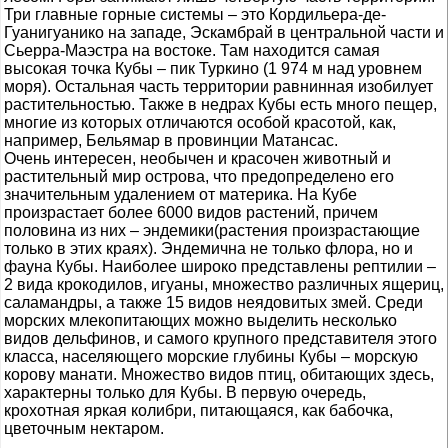
Три главные горные системы – это Кордильера-де-
Гуанигуанико на западе, Эскамбрай в центральной части и
Сьерра-Маэстра на востоке. Там находится самая
высокая точка Кубы – пик Туркино (1 974 м над уровнем
моря). Остальная часть территории равнинная изобилует
растительностью. Также в недрах Кубы есть много пещер,
многие из которых отличаются особой красотой, как,
например, Бельямар в провинции Матансас.
Очень интересен, необычен и красочен животный и
растительный мир острова, что предопределено его
значительным удалением от материка. На Кубе
произрастает более 6000 видов растений, причем
половина из них – эндемики(растения произрастающие
только в этих краях). Эндемична не только флора, но и
фауна Кубы. Наиболее широко представлены рептилии –
2 вида крокодилов, игуаны, множество различных ящериц,
саламандры, а также 15 видов неядовитых змей. Среди
морских млекопитающих можно выделить несколько
видов дельфинов, и самого крупного представителя этого
класса, населяющего морские глубины Кубы – морскую
корову манати. Множество видов птиц, обитающих здесь,
характерны только для Кубы. В первую очередь,
крохотная яркая колибри, питающаяся, как бабочка,
цветочным нектаром.