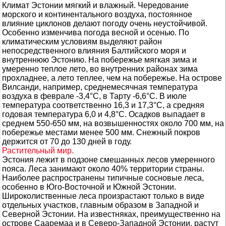
Климат Эстонии мягкий и влажный. Чередование
морского и континентального воздуха, постоянное
влияние циклонов делают погоду очень неустойчивой.
Особенно изменчива погода весной и осенью. По
климатическим условиям выделяют район
непосредственного влияния Балтийского моря и
внутреннюю Эстонию. На побережье мягкая зима и
умеренно теплое лето, во внутренних районах зима
прохладнее, а лето теплее, чем на побережье. На острове
Вилсанди, например, среднемесячная температура
воздуха в феврале -3,4°С, в Тарту -6,6°С. В июле
температура соответственно 16,3 и 17,3°С, а средняя
годовая температура 6,0 и 4,8°С. Осадков выпадает в
среднем 550-650 мм, на возвышенностях около 700 мм, на
побережье местами менее 500 мм. Снежный покров
держится от 70 до 130 дней в году.
Растительный мир.
Эстония лежит в подзоне смешанных лесов умеренного
пояса. Леса занимают около 40% территории страны.
Наиболее распространены типичные сосновые леса,
особенно в Юго-Восточной и Южной Эстонии.
Широколиственные леса произрастают только в виде
отдельных участков, главным образом в Западной и
Северной Эстонии. На известняках, преимущественно на
острове Сааремаа и в Северо-Западной Эстонии, растут