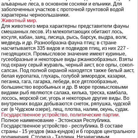
альварные леса, в основном сосняки и ельники. Для
заболоченных участков с проточной грунтовой водой
характерны черноольшаники.
Животный мир.
Для животного мира характерны представители фауны
смешанных лесов. Из млекопитающих обитают лось,
косуля, кабан, заяц, лисица, рысь, барсук, выдра, волк,
медведь и др. Разнообразна фауна птиц: в стране
насчитывается 335 видов и подвидов птиц, из них 227 -
гнездящихся. Промысловое значение имеют куриные,
гусеобразные и некоторые виды ржанкообразных. Взяты
под охрану серый журавль, черный аист, все орлы, сокол-
сапсан. Под полной охраной находятся также белый аист,
белая куропатка, глухарь, голубой зимородок, казарки,
пеганка, гага, гагарка, лебеди, все дятлообразные,
большинство воробьиных и др. В море промысловыми
видами рыб являются салака, килька, треска, камбала,
лосось, морской сиг, угорь и некоторые другие виды. Во
внутренних водах добываются снеток, ряпушка, чудской
сиг (в Чудском озере), лещ, плотва, налим, окунь, судак.
Государственное устройство, политические партии.
Полное наименование - Эстонская Республика.
Государственное устройство - республика. В составе
страны - 15 уездов (маа-кундов) и 6 городов центрального
подчинения. Столица - Таллинн. Независимым