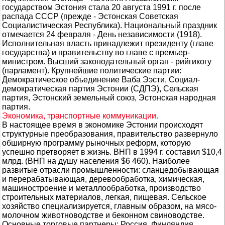
государством Эстония стала 20 августа 1991 г. после
распада СССР (прежде - Эстонская Советская
Социалистическая Республика). Национальный праздник
отмечается 24 февраля - День независимости (1918).
Исполнительная власть принадлежит президенту (главе
государства) и правительству во главе с премьер-
министром. Высший законодательный орган - рийгикогу
(парламент). Крупнейшие политические партии:
Демократическое объединение Ваба Ээсти, Социал-
демократическая партия Эстонии (СДПЭ), Сельская
партия, Эстонский земельный союз, Эстонская народная
партия.
Экономика, транспортные коммуникации.
В настоящее время в экономике Эстонии происходят
структурные преобразования, правительство развернуло
обширную программу рыночных реформ, которую
успешно претворяет в жизнь. ВНП в 1994 г. составил $10,4
млрд. (ВНП на душу населения $6 460). Наиболее
развитые отрасли промышленности: сланцедобывающая
и перерабатывающая, деревообработка, химическая,
машиностроение и металлообработка, производство
строительных материалов, легкая, пищевая. Сельское
хозяйство специализируется, главным образом, на мясо-
молочном животноводстве и беконном свиноводстве.
Основные торговые партнеры: Россия, Финляндия,