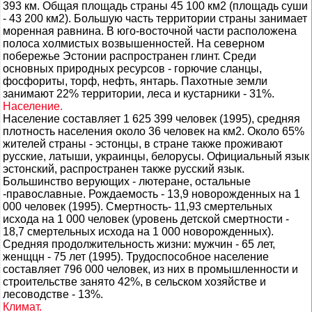
393 км. Общая площадь страны 45 100 км2 (площадь суши
- 43 200 км2). Большую часть территории страны занимает
моренная равнина. В юго-восточной части расположена
полоса холмистых возвышенностей. На северном
побережье Эстонии распространен глинт. Среди
основных природных ресурсов - горючие сланцы,
фосфориты, торф, нефть, янтарь. Пахотные земли
занимают 22% территории, леса и кустарники - 31%.
Население.
Население составляет 1 625 399 человек (1995), средняя
плотность населения около 36 человек на км2. Около 65%
жителей страны - эстонцы, в стране также проживают
русские, латыши, украинцы, белорусы. Официальный язык
эстонский, распространен также русский язык.
Большинство верующих - лютеране, остальные
-православные. Рождаемость - 13,9 новорожденных на 1
000 человек (1995). Смертность- 11,93 смертельных
исхода на 1 000 человек (уровень детской смертности -
18,7 смертельных исхода на 1 000 новорожденных).
Средняя продолжительность жизни: мужчин - 65 лет,
женщцн - 75 лет (1995). Трудоспособное население
составляет 796 000 человек, из них в промышленности и
строительстве занято 42%, в сельском хозяйстве и
лесоводстве - 13%.
Климат.