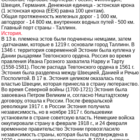
Швеция, Германия. Денежная единица - эстонская крона
(1 эстонская крона (ЕЕК) равна 100 центам).
Общая протяженность железных дорог - 1 000 км,
автодорог - 14 800 км, внутренних водных путей - 500 км.
Главный порт страны - Таллинн.
История.
В 13 в. племена эстов были подчинены немцами, затем
-датчанами, которые в 1219 г. основали город Таллинн. В
1346 г. территория современной Эстонии была куплена у
Дании рыцарями Тевтонского ордена. Россия во время
правления Ивана Грозного захватила Нарву и Тарту
(1558-1581). После распада Тевтонского ордена в 1561 г.
Эстония была разделена между Швецией, Данией и Речью
Посполитой. В 17 в. Эстония целиком оказалась под
властью Швеции, которая принесла в страну лютеранство.
Во время Северной войны (1700-1721) Эстония была
завоевана Петром Великим и, согласно Ништадтскому
договору, отошла к России. После февральской
революции 1917 г. в России Эстония получила
независимость, но в ноябре 1917 г. большевики
установили в стране советскую власть. Немецкие войска
оккупировали страну в феврале 1918 г., и 24 февраля
временное правительство Эстонии провозгласило
независимость страны, которая была подтверждена в