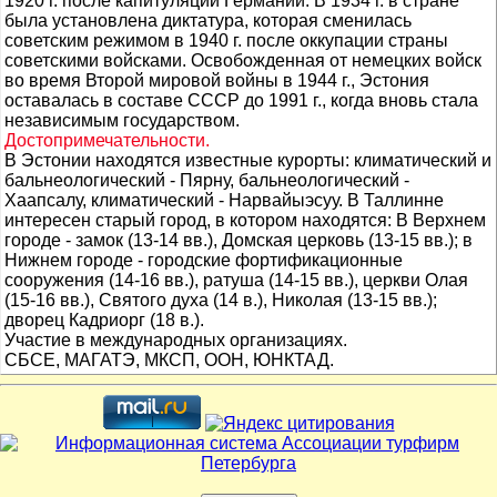
1920 г. после капитуляции Германии. В 1934 г. в стране
была установлена диктатура, которая сменилась
советским режимом в 1940 г. после оккупации страны
советскими войсками. Освобожденная от немецких войск
во время Второй мировой войны в 1944 г., Эстония
оставалась в составе СССР до 1991 г., когда вновь стала
независимым государством.
Достопримечательности.
В Эстонии находятся известные курорты: климатический и
бальнеологический - Пярну, бальнеологический -
Хаапсалу, климатический - Нарвайыэсуу. В Таллинне
интересен старый город, в котором находятся: В Верхнем
городе - замок (13-14 вв.), Домская церковь (13-15 вв.); в
Нижнем городе - городские фортификационные
сооружения (14-16 вв.), ратуша (14-15 вв.), церкви Олая
(15-16 вв.), Святого духа (14 в.), Николая (13-15 вв.);
дворец Кадриорг (18 в.).
Участие в международных организациях.
СБСЕ, МАГАТЭ, МКСП, ООН, ЮНКТАД.