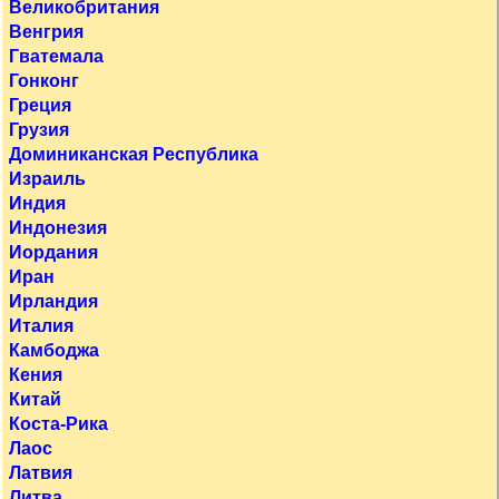
Великобритания
Венгрия
Гватемала
Гонконг
Греция
Грузия
Доминиканская Республика
Израиль
Индия
Индонезия
Иордания
Иран
Ирландия
Италия
Камбоджа
Кения
Китай
Коста-Рика
Лаос
Латвия
Литва