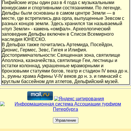
Пифийские игры один раз в 4 года с музыкальными
конкурсами и спортивными состязаниями. По легенде,
Дельфы были основаны в самом центре Земли — в
месте, где встретились два орла, выпущенные Зевсом с
разных концов земли. Здесь хранился так называемый
«пуп Земли» - камень «омфал». Археологический
заповедник Дельфы включен в Список Всемирного
наследия ЮНЕСКО.
В Дельфах также почитались Артемида, Посейдон,
Дионис, Гермес, Зевс, Гигея и Илифия.
Достопримечательности: Священная зона, святилище
Аполлона, казначейства, святилище Геи, лестницы и
остатки колоннад, украшенные мраморными и
бронзовыми статуями богов, театр и стадион IV века до н.
э., руины храма Афины V-IV веков до н. э. и гимнасий с
круглым бассейном для атлетов, Дельфийский музей.