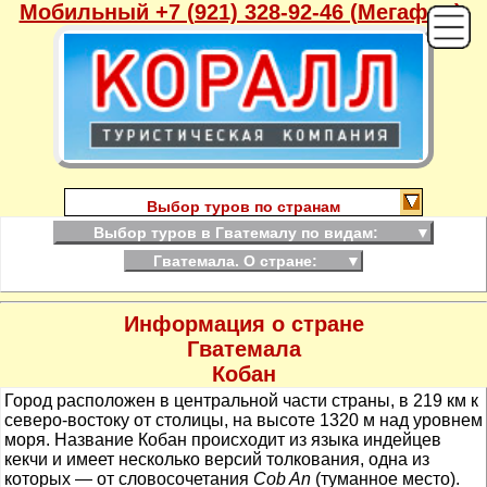
Мобильный +7 (921) 328-92-46 (Мегафон),
Выбор туров по странам
Выбор туров в Гватемалу по видам:
▼
Гватемала. О стране:
▼
Информация о стране
Гватемала
Кобан
Город расположен в центральной части страны, в 219 км к
северо-востоку от столицы, на высоте 1320 м над уровнем
моря. Название Кобан происходит из языка индейцев
кекчи и имеет несколько версий толкования, одна из
которых — от словосочетания
Cob An
(туманное место).