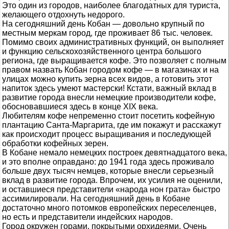
Это один из городов, наиболее благодатных для туриста,
желающего отдохнуть недорого.
На сегодняшний день Кобан — довольно крупный по
местным меркам город, где проживает 86 тыс. человек.
Помимо своих административных функций, он выполняет
и функцию сельскохозяйственного центра большого
региона, где выращивается кофе. Это позволяет с полным
правом назвать Кобан городом кофе — в магазинах и на
улицах можно купить зерна всех видов, а готовить этот
напиток здесь умеют мастерски! Кстати, важный вклад в
развитие города внесли немецкие производители кофе,
обосновавшиеся здесь в конце XIX века.
Любителям кофе непременно стоит посетить кофейную
плантацию Санта-Маргарита, где им покажут и расскажут
как происходит процесс выращивания и последующей
обработки кофейных зерен.
В Кобане немало немецких построек девятнадцатого века,
и это вполне оправдано: до 1941 года здесь проживало
больше двух тысяч немцев, которые внесли серьезный
вклад в развитие города. Впрочем, их усилия не оценили,
и оставшиеся представители «народа нон грата» быстро
ассимилировали. На сегодняшний день в Кобане
достаточно много потомков европейских переселенцев,
но есть и представители индейских народов.
Город окружен горами, покрытыми орхидеями. Очень