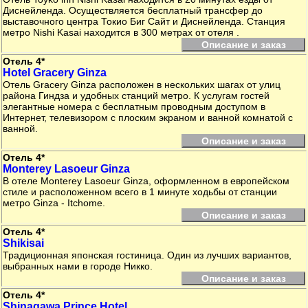
Диснейленда. Осуществляется бесплатный трансфер до
выставочного центра Токио Биг Сайт и Диснейленда. Станция
метро Nishi Kasai находится в 300 метрах от отеля .
Описание и заказ
Отель 4*
Hotel Gracery Ginza
Отель Gracery Ginza расположен в нескольких шагах от улиц
района Гиндза и удобных станций метро. К услугам гостей
элегантные номера с бесплатным проводным доступом в
Интернет, телевизором с плоским экраном и ванной комнатой с
ванной.
Описание и заказ
Отель 4*
Monterey Lasoeur Ginza
В отеле Monterey Lasoeur Ginza, оформленном в европейском
стиле и расположенном всего в 1 минуте ходьбы от станции
метро Ginza - Itchome.
Описание и заказ
Отель 4*
Shikisai
Традиционная японская гостиница. Один из лучших вариантов,
выбранных нами в городе Никко.
Описание и заказ
Отель 4*
Shinagawa Prince Hotel