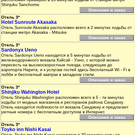
Shinjuku Sanchome.
Описание и заказ
Отель 3*
Hotel Sunroute Akasaka
Отель Sunroute Akasaka расположен всего в 2 минутах ходьбы от
станции метро Akasaka - Mitsuke.
Описание и заказ
Отель 3*
Sardonyx Ueno
Отель Sardonyx Ueno находится в 5 минутах ходьбы от
железнодорожного вокзала Кэйсэй - Уэно, с которой можно
пересесть на высокоскоростные поезда, следующие до
аэропорта Нарита, и к услугам гостей здесь бесплатный Wi - Fi в
лобби и бесплатный завтрак в западном стиле.
Описание и заказ
Отель 3*
Shinjiku Wahington Hotel
Отель Shinjuku Washington расположен всего в 5 - ти минутах
ходьбы от модных магазинов и ресторанов района Синдзюку.
Отель находится поблизости от вокзала Синдзюку и предлагает
уютные номера с бесплатным доступом в Интернет.
Описание и заказ
Отель 3*
Toyko inn Nishi Kasai
Отель Toyko inn Nishi Kasai находится в 20 минутах езды от