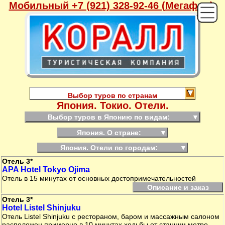
Мобильный +7 (921) 328-92-46 (Мегафон),
Выбор туров по странам
Япония. Токио. Отели.
Выбор туров в Японию по видам:
▼
Япония. О стране:
▼
Япония. Отели по городам:
▼
Отель 3*
APA Hotel Tokyo Ojima
Отель в 15 минутах от основных достопримечательностей
Описание и заказ
Отель 3*
Hotel Listel Shinjuku
Отель Listel Shinjuku с рестораном, баром и массажным салоном
расположен примерно в 10 минутах ходьбы от станции метро