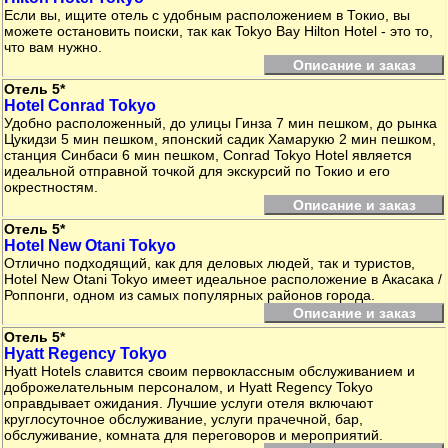
Если вы, ищите отель с удобным расположением в Токио, вы
можете остановить поиски, так как Tokyo Bay Hilton Hotel - это то,
что вам нужно.
Описание и заказ
Отель 5*
Hotel Conrad Tokyo
Удобно расположенный, до улицы Гинза 7 мин пешком, до рынка
Цукидзи 5 мин пешком, японский садик Хамарукю 2 мин пешком,
станция Синбаси 6 мин пешком, Conrad Tokyo Hotel является
идеальной отправной точкой для экскурсий по Токио и его
окрестностям.
Описание и заказ
Отель 5*
Hotel New Otani Tokyo
Отлично подходящий, как для деловых людей, так и туристов,
Hotel New Otani Tokyo имеет идеальное расположение в Акасака /
Роппонги, одном из самых популярных районов города.
Описание и заказ
Отель 5*
Hyatt Regency Tokyo
Hyatt Hotels славится своим первоклассным обслуживанием и
доброжелательным персоналом, и Hyatt Regency Tokyo
оправдывает ожидания. Лучшие услуги отеля включают
круглосуточное обслуживание, услуги прачечной, бар,
обслуживание, комната для переговоров и мероприятий.