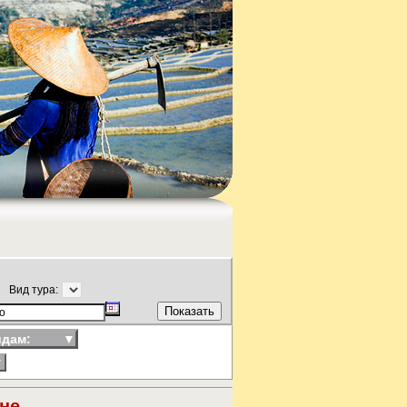
Вид тура:
идам:
▼
▼
не