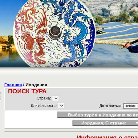
Главная
/
Иордания
ПОИСК ТУРА
Страна:
Длительность:
Дата заезда:
Выбор туров в Иорданию по в
Иордания. О стране:
Информация о стра