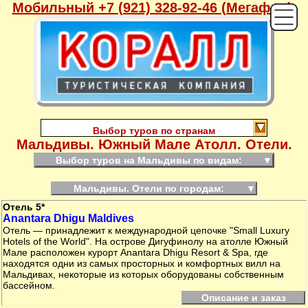
Мобильный +7 (921) 328-92-46 (Мегафон),
Выбор туров по странам
Мальдивы. Южный Мале Атолл. Отели.
Выбор туров на Мальдивы по видам:
▼
Мальдивы. Отели по городам:
▼
Отель 5*
Anantara Dhigu Maldives
Отель — принадлежит к международной цепочке "Small Luxury
Hotels of the World". На острове Дигуфинолу на атолле Южный
Мале расположен курорт Anantara Dhigu Resort & Spa, где
находятся одни из самых просторных и комфортных вилл на
Мальдивах, некоторые из которых оборудованы собственным
бассейном.
Описание и заказ