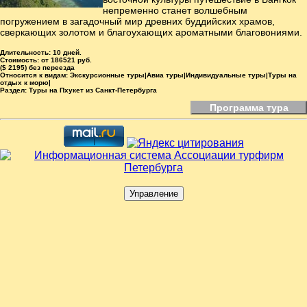
непременно станет волшебным
погружением в загадочный мир древних буддийских храмов,
сверкающих золотом и благоухающих ароматными благовониями.
Длительность:
10 дней.
Стоимость:
от 186521 руб.
($ 2195) без переезда
Относится к видам:
Экскурсионные туры|Авиа туры|Индивидуальные туры|Туры на
отдых к морю|
Раздел:
Туры на Пхукет из Санкт-Петербурга
Программа тура