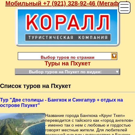
Мобильный +7 (921) 328-92-46 (Мегафон),
Выбор туров по странам
Туры на Пхукет
Выбор туров на Пхукет по видам:
▼
Список туров на Пхукет
Тур "Две столицы - Бангкок и Сингапур + отдых на
острове Пхукет"
Название города Бангкока «Крунг Тхеп»
переводится с тайского как «город ангелов»
- именно так о нем с любовью и гордостью
говорят местные жители. Для любителей
восточной культуры путешествие в Бангкок