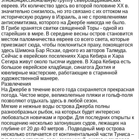
этноконфессиональную группу североафриканских
евреев. Их количество здесь во второй половине XX в.
значительно снизилось, но это связано с их оттоком на
историческую родину в Израиль, а не с проявлениями
антисемитизма, которого на Джербе никогда не было.
В Грибе хранятся свитки священной Торы - одной из
старейших в мире. В середине весны остров становится
местом паломничества евреев со всего света, которые
приезжают сюда, чтобы поклониться праху, покоящегося
здесь Шимона Бар Ясхаи, одного из авторов Талмуда.
Сейчас в еврейских поселениях Хара Кебира и Хара
Сегира живут около тысячи иудеев. В Хара Кебира есть
большое еврейское кладбище, синагога Дкхтия и
ювелирные мастерские, работающие в старинной
художественной манере.
Развлечения
На Джербе в течение всего года сохраняется прекрасная
погода. Чистое море, великолепные пляжи и гольф-поля
позволяют отдыхать здесь в любой сезон.
Мягкие и нежные воды острова Джерба полны
разнообразных рыбок, на которых будет интересно
любоваться новичкам и профи. Для последних открыты к
посещению несколько затонувших судов, лежащих на
глубине от 20 до 40 метров . Подводный мир острова
несколько отличается от континентальной части Туниса –