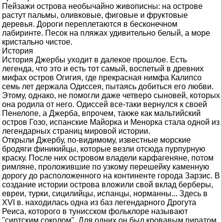
Пейзажи острова необычайно живописны: на острове
растут пальмы, оливковые, фиговые и фруктовые
деревья. Дороги переплетаются в бесконечном
лабиринте. Песок на пляжах удивительно белый, а море
кристально чистое.
История
История Джербы уходит в далекое прошлое. Есть
легенда, что это и есть тот самый, воспетый в древних
мифах остров Огигия, где прекрасная нимфа Калипсо
семь лет держала Одиссея, пытаясь добиться его любви.
Этому, однако, не помогли даже четверо сыновей, которых
она родила от него. Одиссей все-таки вернулся к своей
Пенелопе, а Джерба, впрочем, также как мальтийский
остров Гозо, испанские Майорка и Менорка стала одной из
легендарных страниц мировой истории.
Открыли Джербу, по-видимому, известные морские
бродяги финикийцы, которые везли отсюда пурпурную
краску. После них островом владели карфагеняне, потом
римляне, проложившие по узкому перешейку каменную
дорогу до расположенного на континенте города Зарзис. В
создание истории острова вложили свой вклад берберы,
евреи, турки, сицилийцы, испанцы, норманны... Здесь в
XVI в. находилась одна из баз легендарного Дрогута
Реиса, которого в тунисском фольклоре называют
"сиртским соколом". Для одних он был кровавым пиратом,