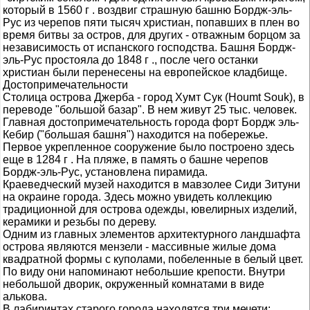
который в 1560 г . воздвиг страшную башню Бордж-эль-
Рус из черепов пяти тысяч христиан, попавших в плен во
время битвы за остров, для других - отважным борцом за
независимость от испанского господства. Башня Бордж-
эль-Рус простояла до 1848 г ., после чего останки
христиан были перенесены на европейское кладбище.
Достопримечательности
Столица острова Джерба - город Хумт Сук (Houmt Souk), в
переводе "большой базар". В нем живут 25 тыс. человек.
Главная достопримечательность города форт Бордж эль-
Кебир ("большая башня") находится на побережье.
Первое укрепленное сооружение было построено здесь
еще в 1284 г . На пляже, в память о башне черепов
Бордж-эль-Рус, установлена пирамида.
Краеведческий музей находится в мавзолее Сиди Зитуни
на окраине города. Здесь можно увидеть коллекцию
традиционной для острова одежды, ювелирных изделий,
керамики и резьбы по дереву.
Одним из главных элементов архитектурного ландшафта
острова являются мензели - массивные жилые дома
квадратной формы с куполами, побеленные в белый цвет.
По виду они напоминают небольшие крепости. Внутри
небольшой дворик, окруженный комнатами в виде
алькова.
В лабиринтах старого города находятся три мечети: