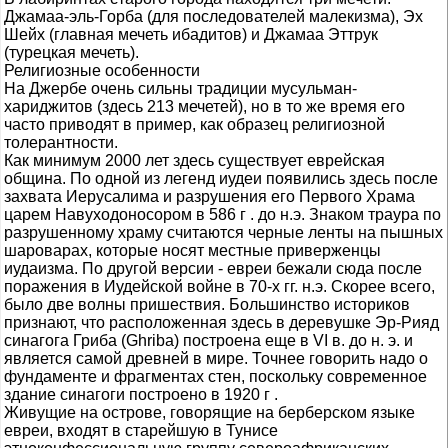
Джамаа-эль-Горба (для последователей малекизма), Эх
Шейх (главная мечеть ибадитов) и Джамаа Эттрук
(турецкая мечеть).
Религиозные особенности
На Джербе очень сильны традиции мусульман-
хариджитов (здесь 213 мечетей), но в то же время его
часто приводят в пример, как образец религиозной
толерантности.
Как минимум 2000 лет здесь существует еврейская
община. По одной из легенд иудеи появились здесь после
захвата Иерусалима и разрушения его Первого Храма
царем Навуходоносором в 586 г . до н.э. Знаком траура по
разрушенному храму считаются черные ленты на пышных
шароварах, которые носят местные приверженцы
иудаизма. По другой версии - евреи бежали сюда после
поражения в Иудейской войне в 70-х гг. н.э. Скорее всего,
было две волны пришествия. Большинство историков
признают, что расположенная здесь в деревушке Эр-Рияд
синагога Гриба (Ghriba) построена еще в VI в. до н. э. и
является самой древней в мире. Точнее говорить надо о
фундаменте и фрагментах стен, поскольку современное
здание синагоги построено в 1920 г .
Живущие на острове, говорящие на берберском языке
евреи, входят в старейшую в Тунисе