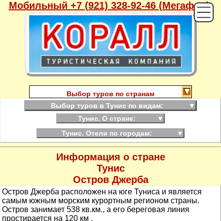
Мобильный +7 (921) 328-92-46 (Мегафон),
Выбор туров по странам
Выбор туров в Тунис по видам:
▼
Тунис. О стране:
▼
Тунис. Отели по городам:
▼
Информация о стране
Тунис
Остров Джерба
Остров Джерба расположен на юге Туниса и является
самым южным морским курортным регионом страны.
Остров занимает 538 кв.км., а его береговая линия
простирается на 120 км .